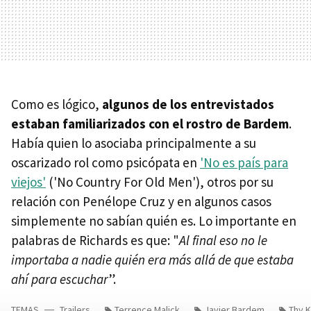
Como es lógico,
algunos de los entrevistados
estaban familiarizados con el rostro de Bardem
.
Había quien lo asociaba principalmente a su
oscarizado rol como psicópata en
'No es país para
viejos'
('No Country For Old Men'), otros por su
relación con Penélope Cruz y en algunos casos
simplemente no sabían quién es. Lo importante en
palabras de Richards es que: "
Al final eso no le
importaba a nadie quién era más allá de que estaba
ahí para escuchar
”.
TEMAS
Trailers
Terrence Malick
Javier Bardem
Thy 