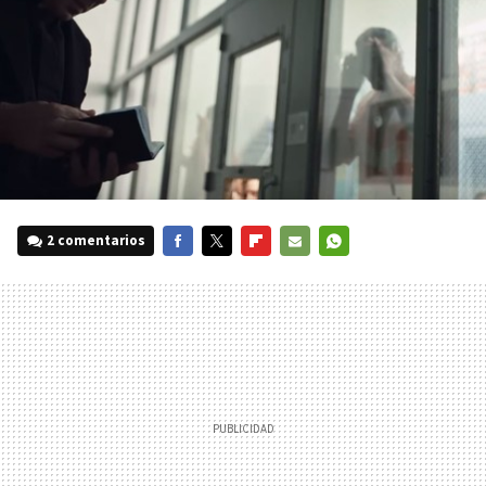
2 comentarios
FACEBOOK
TWITTER
FLIPBOARD
E-
WHATSAPP
MAIL