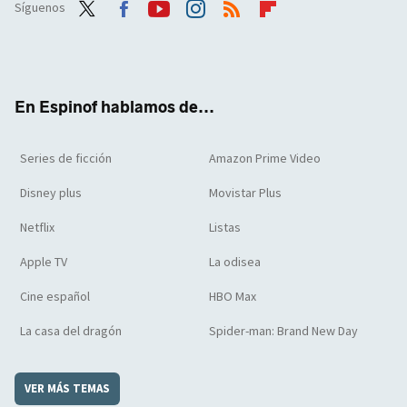
Síguenos
Twit
Face
Yout
Inst
RSS
Flip
ter
boo
ube
agra
boar
k
m
d
En Espinof hablamos de...
Series de ficción
Amazon Prime Video
Disney plus
Movistar Plus
Netflix
Listas
Apple TV
La odisea
Cine español
HBO Max
La casa del dragón
Spider-man: Brand New Day
VER MÁS TEMAS