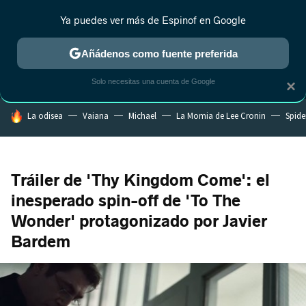
Ya puedes ver más de Espinof en Google
MENÚ
NUEVO
Añádenos como fuente preferida
CRÍTICA
ESTRENOS
REALITY
ANIME
RANKINGS CINE
RA
Solo necesitas una cuenta de Google
×
HOY SE HABLA DE
La odisea
Vaiana
Michael
La Momia de Lee Cronin
Spide
Tráiler de 'Thy Kingdom Come': el
inesperado spin-off de 'To The
Wonder' protagonizado por Javier
Bardem