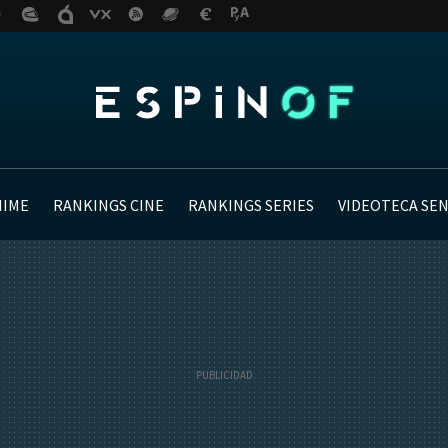
NIME
RANKINGS CINE
RANKINGS SERIES
VIDEOTECA SE