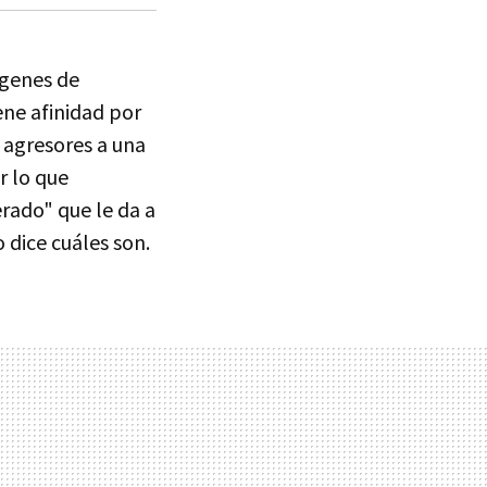
ágenes de
iene afinidad por
 agresores a una
r lo que
rado" que le da a
 dice cuáles son.