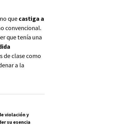
ino que
castiga a
no convencional.
er que tenía una
dida
s de clase como
denar a la
e violación y
der su esencia