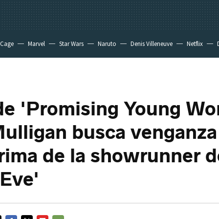
 Cage
Marvel
Star Wars
Naruto
Denis Villeneuve
Netflix
 de 'Promising Young W
ulligan busca venganza 
rima de la showrunner d
 Eve'