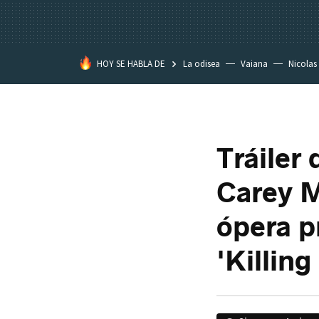
HOY SE HABLA DE
La odisea
Vaiana
Nicolas
Tráiler
Carey M
ópera p
'Killing