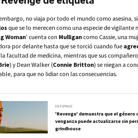
 Revenge de etiqueta
n embargo, no viaja por todo el mundo como asesina, s
los
que se lo merecen como una especie de vigilante 
ng Woman
' cuenta con
Mulligan
como Cassie, una muj
ora por delante hasta que se torció cuando fue
agre
la facultad de medicina, mientras que sus compañero
Brie
) y Dean Walker (
Connie Britton
) se niegan a con
le, para que no lidiar con las consecuencias.
EN ESPINOF
'Revenge' demuestra que el género d
venganza puede actualizarse sin per
grindhouse