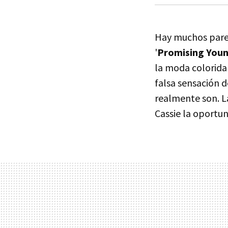
Hay muchos parec
'
Promising You
la moda colorida 
falsa sensación d
realmente son. La
Cassie la oportun