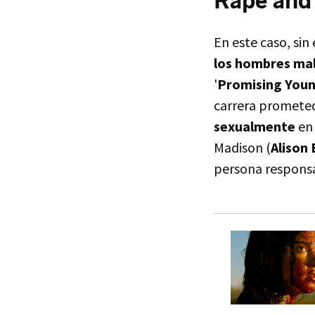
Rape and
En este caso, si
los hombres ma
'
Promising You
carrera prometed
sexualmente
en 
Madison (
Alison 
persona responsab