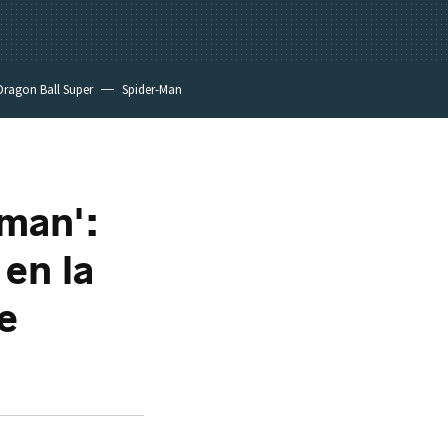
Dragon Ball Super
Spider-Man
oman':
en la
e