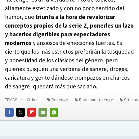
altamente estetizado y con no poco sentido del
humor, que
triunfa a la hora de revalorizar
conceptos propios de la serie Z, ponerles un lazo
y hacerlos digeribles para espectadores
modernos
y ansiosos de emociones fuertes. Es
cierto que los más estrictos preferirán la tosquedad
y honestidad de los clásicos del género, pero
quienes busquen una verbena de sangre, drogas,
caricatura y gente dándose trompazos en charcos
de sangre, quedará más que saciado.
TEMAS
Críticas
Revenge
Rape and revenge
Críticas
FACEBOOK
TWITTER
FLIPBOARD
E-
WHATSAPP
MAIL