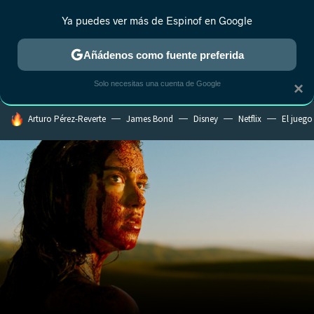
Ya puedes ver más de Espinof en Google
CRÍTICA
ESTRENOS
REALITY
ANIME
RANKINGS CINE
RA
Añádenos como fuente preferida
Solo necesitas una cuenta de Google
×
HOY SE HABLA DE
Arturo Pérez-Reverte
James Bond
Disney
Netflix
El juego