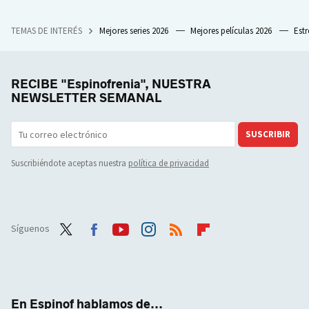
TEMAS DE INTERÉS
Mejores series 2026
Mejores películas 2026
Est
RECIBE "Espinofrenia", NUESTRA
NEWSLETTER SEMANAL
SUSCRIBIR
Suscribiéndote aceptas nuestra
política de privacidad
Síguenos
Twit
Face
Yout
Inst
RSS
Flip
ter
boo
ube
agra
boar
k
m
d
En Espinof hablamos de...