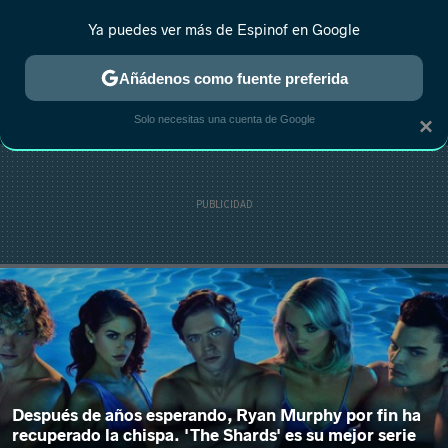
Ya puedes ver más de Espinof en Google
MENÚ
NUEVO
Añádenos como fuente preferida
CRÍTICA
ESTRENOS
REALITY
ANIME
RANKINGS CINE
RA
Solo necesitas una cuenta de Google
×
Después de años esperando, Ryan Murphy por fin ha
recuperado la chispa. 'The Shards' es su mejor serie