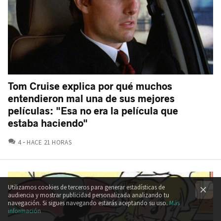
Tom Cruise explica por qué muchos
entendieron mal una de sus mejores
películas: "Esa no era la película que
estaba haciendo"
COMENTARIOS
4
HACE 21 HORAS
Utilizamos cookies de terceros para generar estadísticas de
audiencia y mostrar publicidad personalizada analizando tu
navegación. Si sigues navegando estarás aceptando su uso.
Más
información