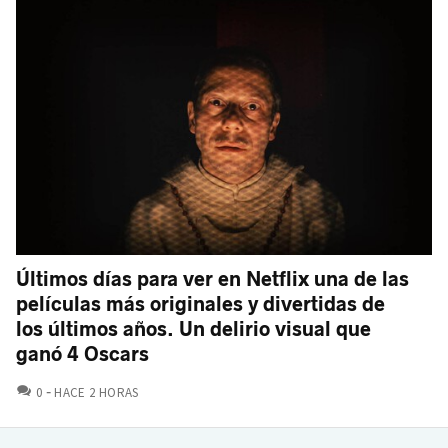
Últimos días para ver en Netflix una de las
películas más originales y divertidas de
los últimos años. Un delirio visual que
ganó 4 Oscars
COMENTARIOS
0
HACE 2 HORAS