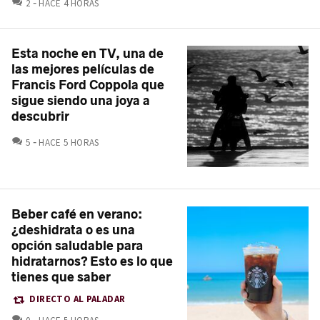
COMENTARIOS
2
HACE 4 HORAS
Esta noche en TV, una de
las mejores películas de
Francis Ford Coppola que
sigue siendo una joya a
descubrir
COMENTARIOS
5
HACE 5 HORAS
Beber café en verano:
¿deshidrata o es una
opción saludable para
hidratarnos? Esto es lo que
tienes que saber
DIRECTO AL PALADAR
COMENTARIOS