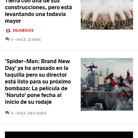
Tierra con una de sus
construcciones, pero está
levantando una todavía
mayor
3DJUEGOS
COMENTARIOS
0
HACE 23 MINS
'Spider-Man: Brand New
Day' ya ha arrasado en la
taquilla pero su director
está listo para su próximo
bombazo: La película de
'Naruto' pone fecha al
inicio de su rodaje
COMENTARIOS
0
HACE UNA HORA