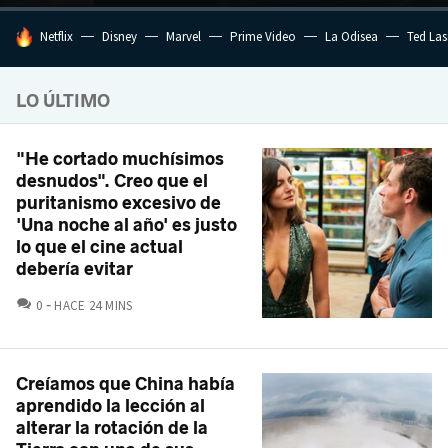
HOY SE HABLA DE
Netflix
Disney
Marvel
Prime Video
La Odisea
Ted La
LO ÚLTIMO
"He cortado muchísimos
desnudos". Creo que el
puritanismo excesivo de
'Una noche al año' es justo
lo que el cine actual
debería evitar
COMENTARIOS
0
HACE 24 MINS
Creíamos que China había
aprendido la lección al
alterar la rotación de la