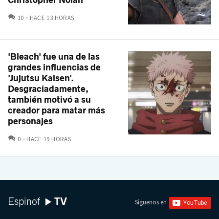
Christopher Nolan
COMENTARIOS
10
HACE 13 HORAS
'Bleach' fue una de las
grandes influencias de
'Jujutsu Kaisen'.
Desgraciadamente,
también motivó a su
creador para matar más
personajes
COMENTARIOS
0
HACE 19 HORAS
TV
Espinof
Síguenos en