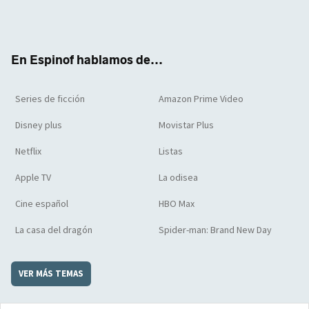
Twit
Face
Yout
Inst
RSS
Flip
ter
boo
ube
agra
boar
k
m
d
En Espinof hablamos de...
Series de ficción
Amazon Prime Video
Disney plus
Movistar Plus
Netflix
Listas
Apple TV
La odisea
Cine español
HBO Max
La casa del dragón
Spider-man: Brand New Day
VER MÁS TEMAS