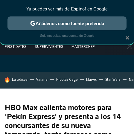
Ya puedes ver más de Espinof en Google
Añádenos como fuente preferida
Solo necesitas una cuenta de Google
×
FIRST DATES
SUPERVIVIENTES
MASTERCHEF
HOY SE HABLA DE
La odisea
Vaiana
Nicolas Cage
Marvel
Star Wars
Na
HBO Max calienta motores para
'Pekín Express' y presenta a los 14
concursantes de su nueva