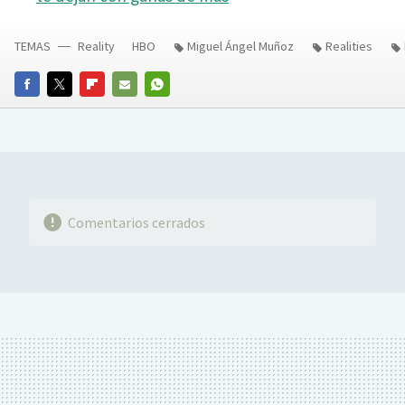
TEMAS
Reality
HBO
Miguel Ángel Muñoz
Realities
FACEBOOK
TWITTER
FLIPBOARD
E-
WHATSAPP
MAIL
Comentarios cerrados