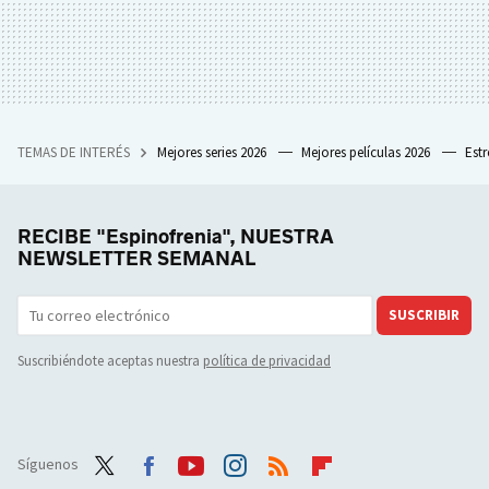
TEMAS DE INTERÉS
Mejores series 2026
Mejores películas 2026
Est
RECIBE "Espinofrenia", NUESTRA
NEWSLETTER SEMANAL
SUSCRIBIR
Suscribiéndote aceptas nuestra
política de privacidad
Síguenos