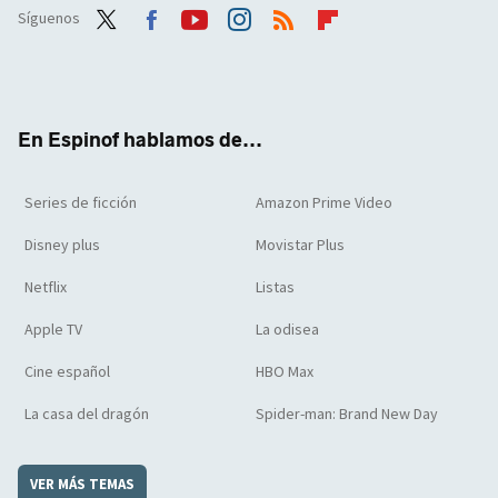
Síguenos
Twit
Face
Yout
Inst
RSS
Flip
ter
boo
ube
agra
boar
k
m
d
En Espinof hablamos de...
Series de ficción
Amazon Prime Video
Disney plus
Movistar Plus
Netflix
Listas
Apple TV
La odisea
Cine español
HBO Max
La casa del dragón
Spider-man: Brand New Day
VER MÁS TEMAS