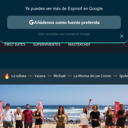
Ya puedes ver más de Espinof en Google
Añádenos como fuente preferida
Solo necesitas una cuenta de Google
×
FIRST DATES
SUPERVIVIENTES
MASTERCHEF
HOY SE HABLA DE
La odisea
Vaiana
Michael
La Momia de Lee Cronin
Spide