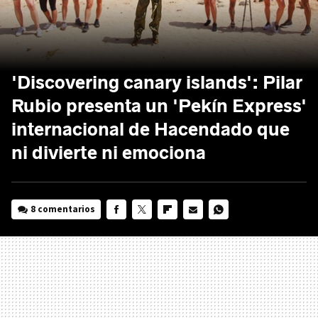
'Discovering canary islands': Pilar
Rubio presenta un 'Pekín Express'
internacional de Hacendado que
ni divierte ni emociona
8 comentarios
FACEBOOK
TWITTER
FLIPBOARD
E-
WHATSAPP
MAIL