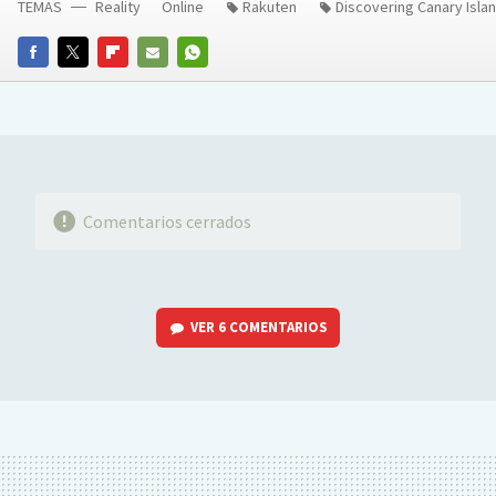
TEMAS
Reality
Online
Rakuten
Discovering Canary Isla
FACEBOOK
TWITTER
FLIPBOARD
E-
WHATSAPP
MAIL
Comentarios cerrados
VER
6 COMENTARIOS