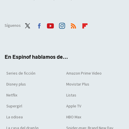
Síguenos
Twit
Face
Yout
Inst
RSS
Flip
ter
boo
ube
agra
boar
k
m
d
En Espinof hablamos de...
Series de ficción
Amazon Prime Video
Disney plus
Movistar Plus
Netflix
Listas
Supergirl
Apple TV
La odisea
HBO Max
La casa del dragón
Spider-man: Brand New Day