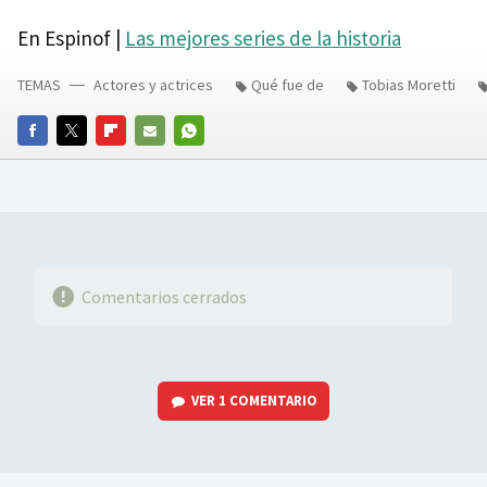
En Espinof |
Las mejores series de la historia
TEMAS
Actores y actrices
Qué fue de
Tobias Moretti
FACEBOOK
TWITTER
FLIPBOARD
E-
WHATSAPP
MAIL
Comentarios cerrados
VER
1 COMENTARIO