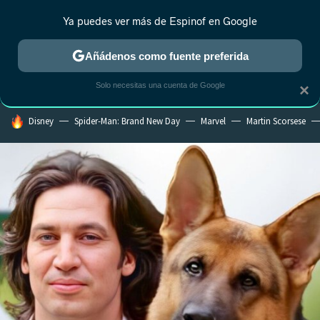
Ya puedes ver más de Espinof en Google
CRÍTICA
ESTRENOS
REALITY
ANIME
RANKINGS CINE
RA
Añádenos como fuente preferida
Solo necesitas una cuenta de Google
×
HOY SE HABLA DE
Disney
Spider-Man: Brand New Day
Marvel
Martin Scorsese