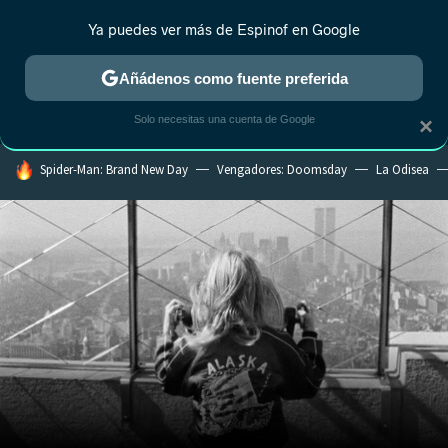
Ya puedes ver más de Espinof en Google
MENÚ
NUEVO
Añádenos como fuente preferida
CRÍTICA
ESTRENOS
REALITY
ANIME
RANKINGS CINE
RA
Solo necesitas una cuenta de Google
×
HOY SE HABLA DE
Spider-Man: Brand New Day
Vengadores: Doomsday
La Odisea