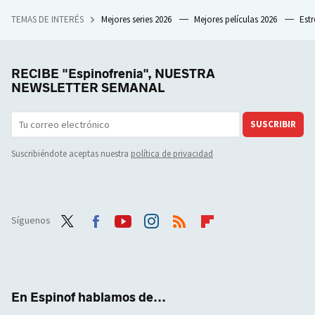
TEMAS DE INTERÉS
Mejores series 2026
Mejores películas 2026
Est
RECIBE "Espinofrenia", NUESTRA
NEWSLETTER SEMANAL
SUSCRIBIR
Suscribiéndote aceptas nuestra
política de privacidad
Síguenos
Twit
Face
Yout
Inst
RSS
Flip
ter
boo
ube
agra
boar
k
m
d
En Espinof hablamos de...