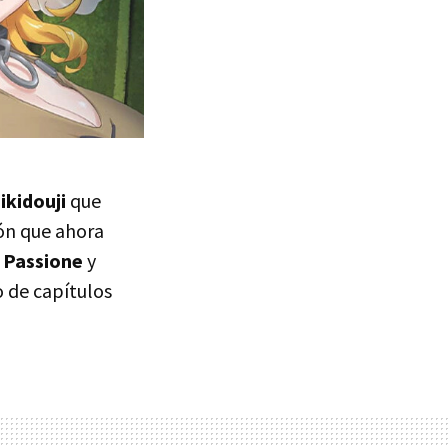
ikidouji
que
ión que ahora
e
Passione
y
 de capítulos