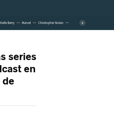
Halle Berry
Marvel
Christopher Nolan
s series
lcast en
2 de