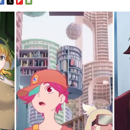
ACEBOOK
TWITTER
FLIPBOARD
E-
MAIL