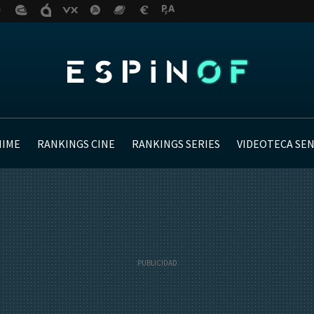
NIME
RANKINGS CINE
RANKINGS SERIES
VIDEOTECA SE