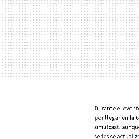
Durante el event
por llegar en
la 
simulcast, aunqu
series se actual