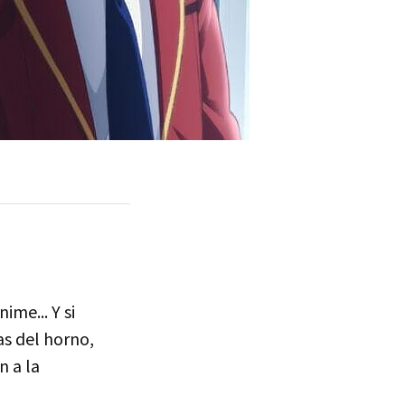
me... Y si
as del horno,
n a la