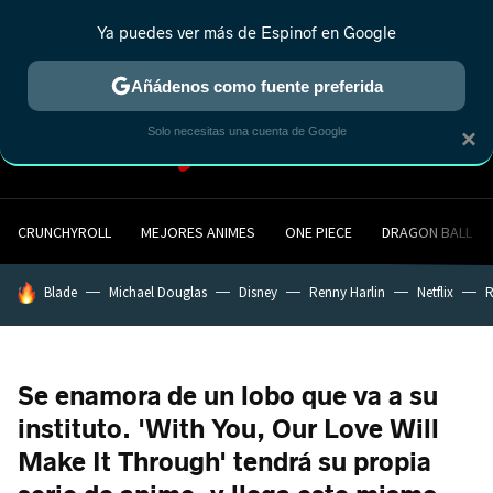
Ya puedes ver más de Espinof en Google
MENÚ
NUEVO
Añádenos como fuente preferida
Solo necesitas una cuenta de Google
×
CRUNCHYROLL
MEJORES ANIMES
ONE PIECE
DRAGON BALL
HOY SE HABLA DE
Blade
Michael Douglas
Disney
Renny Harlin
Netflix
R
Se enamora de un lobo que va a su
instituto. 'With You, Our Love Will
Make It Through' tendrá su propia