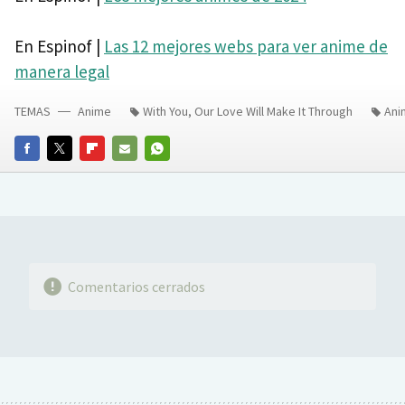
En Espinof |
Las 12 mejores webs para ver anime de
manera legal
TEMAS
Anime
With You, Our Love Will Make It Through
Ani
FACEBOOK
TWITTER
FLIPBOARD
E-
WHATSAPP
MAIL
Comentarios cerrados