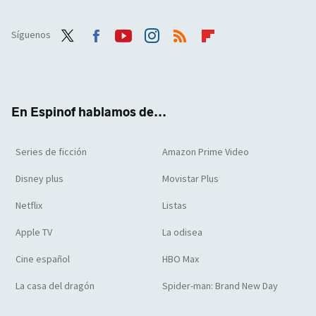
Síguenos
Twit
Face
Yout
Inst
RSS
Flip
ter
boo
ube
agra
boar
k
m
d
En Espinof hablamos de...
Series de ficción
Amazon Prime Video
Disney plus
Movistar Plus
Netflix
Listas
Apple TV
La odisea
Cine español
HBO Max
La casa del dragón
Spider-man: Brand New Day