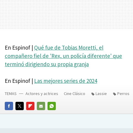
En Espinof |
Qué fue de Tobias Moretti, el
compañero fiel de 'Rex, un policía diferente' que
terminó dirigiendo su propia granja
En Espinof |
Las mejores series de 2024
TEMAS
Actores y actrices
Cine Clásico
Lassie
Perros
FACEBOOK
TWITTER
FLIPBOARD
E-
WHATSAPP
MAIL