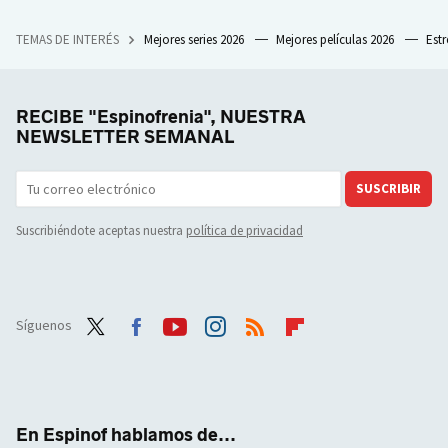
TEMAS DE INTERÉS
Mejores series 2026
Mejores películas 2026
Est
RECIBE "Espinofrenia", NUESTRA
NEWSLETTER SEMANAL
SUSCRIBIR
Suscribiéndote aceptas nuestra
política de privacidad
Síguenos
Twit
Face
Yout
Inst
RSS
Flip
ter
boo
ube
agra
boar
k
m
d
En Espinof hablamos de...