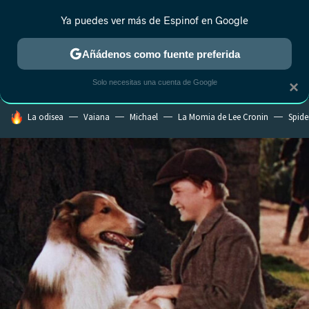
Ya puedes ver más de Espinof en Google
CRÍTICA
ESTRENOS
REALITY
ANIME
RANKINGS CINE
RA
Añádenos como fuente preferida
Solo necesitas una cuenta de Google
×
HOY SE HABLA DE
La odisea
Vaiana
Michael
La Momia de Lee Cronin
Spide