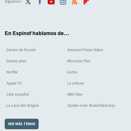
Síguenos
Twit
Face
Yout
Inst
RSS
Flip
ter
boo
ube
agra
boar
k
m
d
En Espinof hablamos de...
Series de ficción
Amazon Prime Video
Disney plus
Movistar Plus
Netflix
Listas
Apple TV
La odisea
Cine español
HBO Max
La casa del dragón
Spider-man: Brand New Day
VER MÁS TEMAS