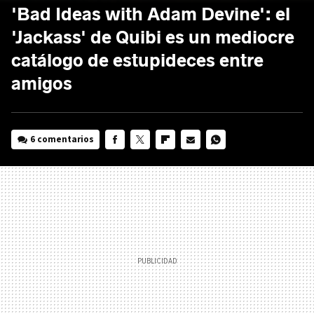
'Bad Ideas with Adam Devine': el
'Jackass' de Quibi es un mediocre
catálogo de estupideces entre
amigos
6 comentarios
FACEBOOK
TWITTER
FLIPBOARD
E-
WHATSAPP
MAIL