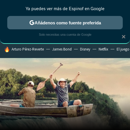
Ya puedes ver más de Espinof en Google
CRÍTICA
ESTRENOS
REALITY
ANIME
RANKINGS CINE
RA
Añádenos como fuente preferida
Solo necesitas una cuenta de Google
×
HOY SE HABLA DE
Arturo Pérez-Reverte
James Bond
Disney
Netflix
El juego