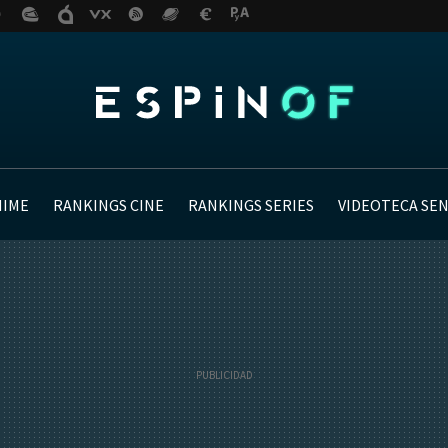
NIME
RANKINGS CINE
RANKINGS SERIES
VIDEOTECA SE