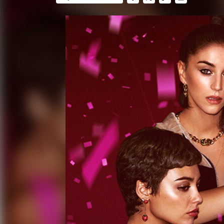
FACEBOOK
TWITTER
FLIPBOARD
E-
MAIL