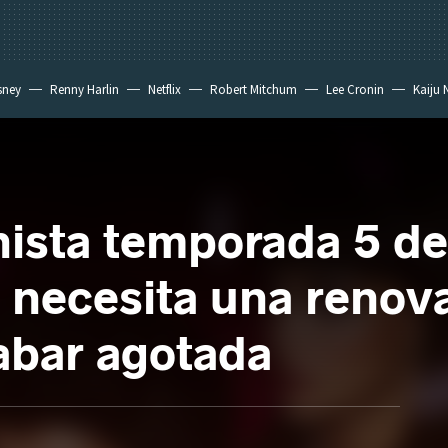
sney
Renny Harlin
Netflix
Robert Mitchum
Lee Cronin
Kaiju 
onista temporada 5 d
ix necesita una reno
cabar agotada