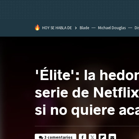
HOY SE HABLA DE
Blade
Michael Douglas
Di
'Élite': la hed
serie de Netfl
si no quiere a
3 comentarios