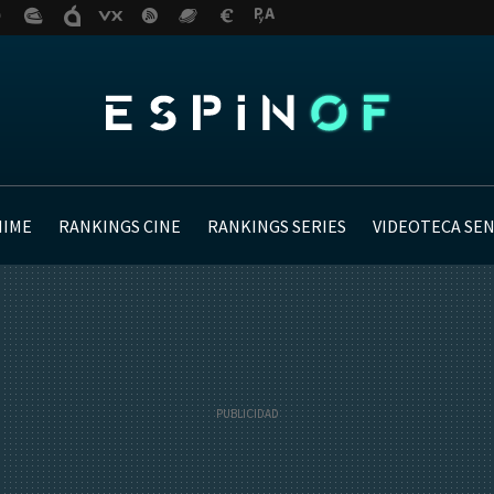
NIME
RANKINGS CINE
RANKINGS SERIES
VIDEOTECA SE