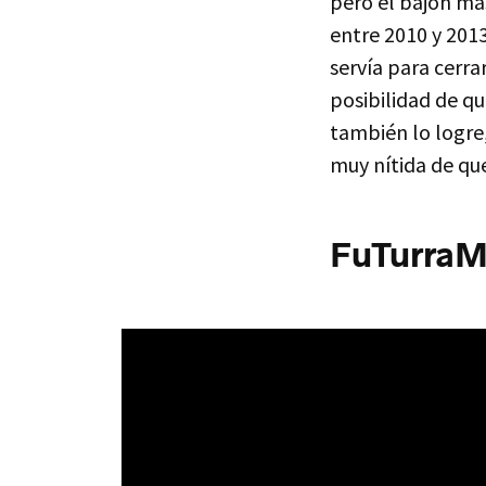
pero el bajón má
entre 2010 y 201
servía para cerra
posibilidad de q
también lo logre
muy nítida de qu
FuTurra