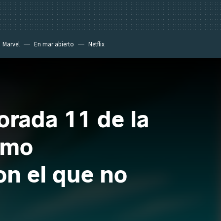
Marvel
En mar abierto
Netflix
orada 11 de la
como
on el que no