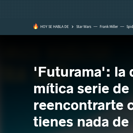
HOY SE HABLA DE
Star Wars
Frank Miller
Spi
'Futurama': la
mítica serie de
reencontrarte 
tienes nada de 