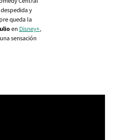
Comedy Central
 despedida y
mpre queda la
ulio
en
Disney+
,
 una sensación