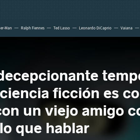
der-Man
Ralph Fiennes
Ted Lasso
Leonardo DiCaprio
Vaiana
 decepcionante temp
 ciencia ficción es 
con un viejo amigo c
lo que hablar