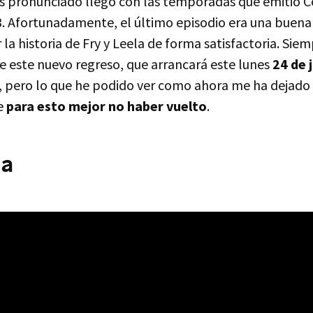
s pronunciado llegó con las temporadas que emitió 
3. Afortunadamente, el último episodio era una buena
r la historia de Fry y Leela de forma satisfactoria. Sie
ue este nuevo regreso, que arrancará este lunes
24 de j
, pero lo que he podido ver como ahora me ha dejado
e
para esto mejor no haber vuelto
.
Ma