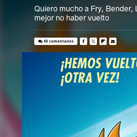
Quiero mucho a Fry, Bender, 
mejor no haber vuelto
65 comentarios
FACEBOOK
TWITTER
FLIPBOARD
E-
MAIL