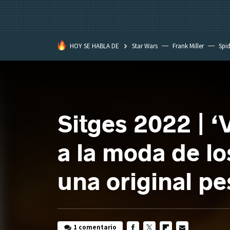
HOY SE HABLA DE
Star Wars
Frank Miller
Spi
Sitges 2022 | ‘
a la moda de lo
una original p
1 comentario