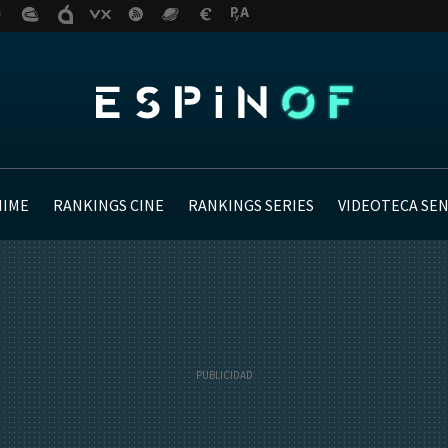
NIME
RANKINGS CINE
RANKINGS SERIES
VIDEOTECA SE