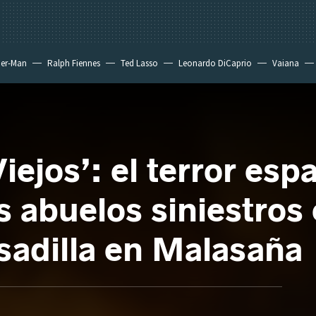
der-Man
Ralph Fiennes
Ted Lasso
Leonardo DiCaprio
Vaiana
Viejos’: el terror es
s abuelos siniestros
esadilla en Malasaña