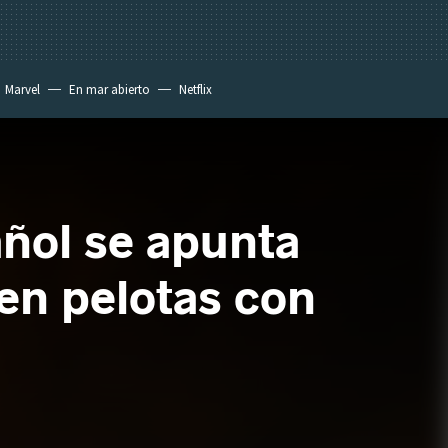
Marvel
En mar abierto
Netflix
pañol se apunta
 en pelotas con