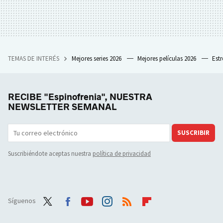
TEMAS DE INTERÉS
Mejores series 2026
Mejores películas 2026
Est
RECIBE "Espinofrenia", NUESTRA
NEWSLETTER SEMANAL
SUSCRIBIR
Suscribiéndote aceptas nuestra
política de privacidad
Síguenos
Twit
Face
Yout
Inst
RSS
Flip