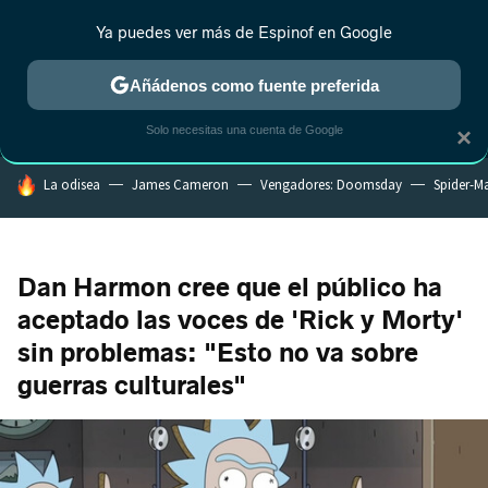
Ya puedes ver más de Espinof en Google
MENÚ
NUEVO
Añádenos como fuente preferida
CRÍTICA
ESTRENOS
REALITY
ANIME
RANKINGS CINE
RA
Solo necesitas una cuenta de Google
×
HOY SE HABLA DE
La odisea
James Cameron
Vengadores: Doomsday
Spider-M
Dan Harmon cree que el público ha
aceptado las voces de 'Rick y Morty'
sin problemas: "Esto no va sobre
guerras culturales"