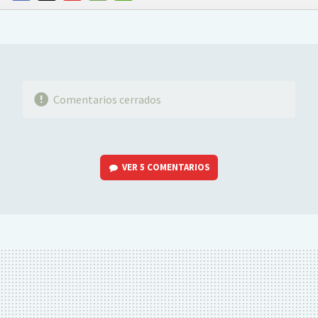
FACEBOOK
TWITTER
FLIPBOARD
E-
WHATSAPP
MAIL
Comentarios cerrados
VER
5 COMENTARIOS