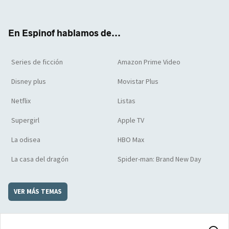
ter
boo
ube
agra
boar
k
m
d
En Espinof hablamos de...
Series de ficción
Amazon Prime Video
Disney plus
Movistar Plus
Netflix
Listas
Supergirl
Apple TV
La odisea
HBO Max
La casa del dragón
Spider-man: Brand New Day
VER MÁS TEMAS