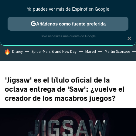
Ya puedes ver más de Espinof en Google
MENÚ
NUEVO
Añádenos como fuente preferida
CRÍTICA
ESTRENOS
REALITY
ANIME
RANKINGS CINE
RA
Solo necesitas una cuenta de Google
×
HOY SE HABLA DE
Disney
Spider-Man: Brand New Day
Marvel
Martin Scorsese
'Jigsaw' es el título oficial de la
octava entrega de 'Saw': ¿vuelve el
creador de los macabros juegos?