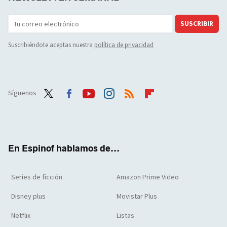
SUSCRIBIR
Suscribiéndote aceptas nuestra
política de privacidad
Síguenos
Twit
Face
Yout
Inst
RSS
Flip
ter
boo
ube
agra
boar
k
m
d
En Espinof hablamos de...
Series de ficción
Amazon Prime Video
Disney plus
Movistar Plus
Netflix
Listas