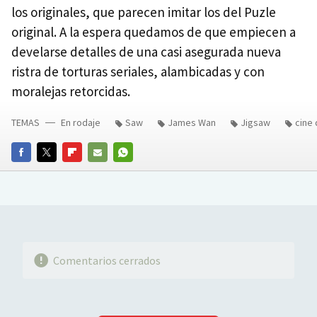
los originales, que parecen imitar los del Puzle
original. A la espera quedamos de que empiecen a
develarse detalles de una casi asegurada nueva
ristra de torturas seriales, alambicadas y con
moralejas retorcidas.
TEMAS
En rodaje
Saw
James Wan
Jigsaw
cine 
FACEBOOK
TWITTER
FLIPBOARD
E-
WHATSAPP
MAIL
Comentarios cerrados