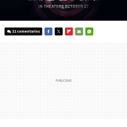
12 comentarios
FACEBOOK
TWITTER
FLIPBOARD
E-
WHATSAPP
MAIL