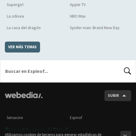
Supergirl
Apple TV
La odisea
HBO Max
La casa del dragón
Spider-man: Brand New Day
VER MÁS TEMAS
BUSCA
SUBIR
Sensacine
Espinof
Otras publicaciones de Webedia
Utilizamos cookies de terceros para generar estadísticas de