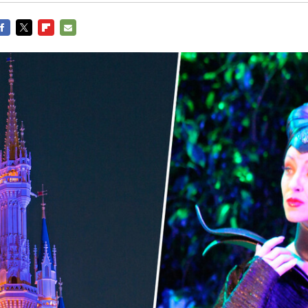
ACEBOOK
TWITTER
FLIPBOARD
E-
MAIL