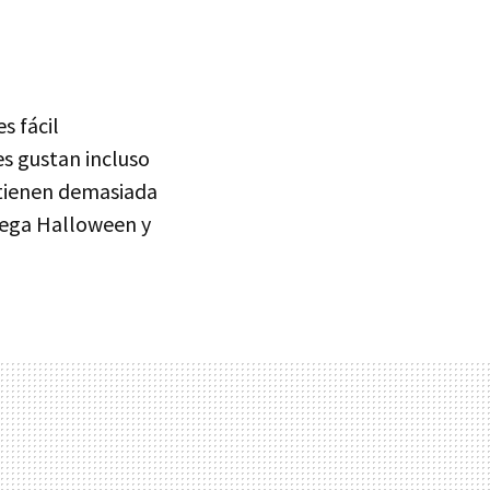
es fácil
s gustan incluso
 tienen demasiada
llega Halloween y