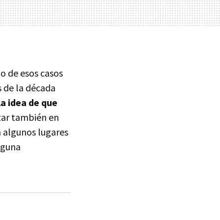
o de esos casos
s de la década
a idea de que
izar también en
 algunos lugares
nguna