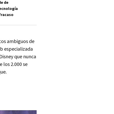
de de
tecnología
 fracaso
atos ambiguos de
eb especializada
 Disney que nunca
 los 2.000 se
que.