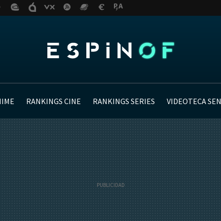
NIME
RANKINGS CINE
RANKINGS SERIES
VIDEOTECA SE