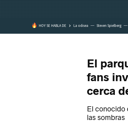
HOY SE HABLA DE
La odisea
Steven Spielberg
Star Wars
El parq
fans in
cerca d
El conocido
las sombras