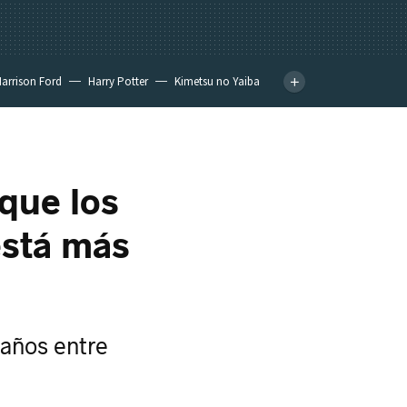
arrison Ford
Harry Potter
Kimetsu no Yaiba
 que los
está más
años entre