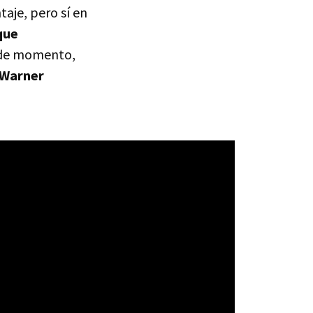
taje, pero sí en
que
, de momento,
 Warner