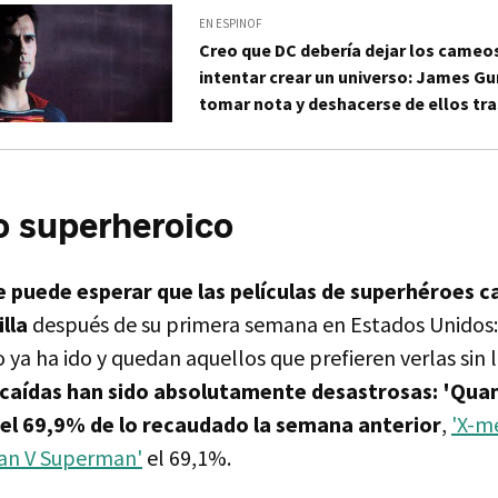
EN ESPINOF
Creo que DC debería dejar los cameo
intentar crear un universo: James Gu
tomar nota y deshacerse de ellos tra
o superheroico
e puede esperar que las películas de superhéroes c
lla
después de su primera semana en Estados Unidos: 
o ya ha ido y quedan aquellos que prefieren verlas sin 
 caídas han sido absolutamente desastrosas: 'Qua
 el 69,9% de lo recaudado la semana anterior
,
'X-me
an V Superman'
el 69,1%.