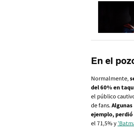
En el poz
Normalmente,
s
del 60% en taqui
el público cautiv
de fans.
Algunas
ejemplo, perdió
el 71,5% y
'Batm