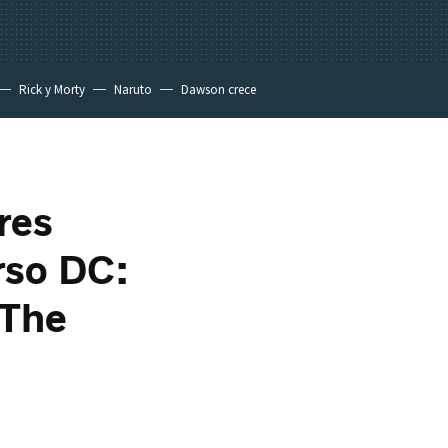
Rick y Morty
Naruto
Dawson crece
res
rso DC:
 The