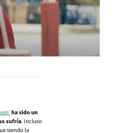
oses'
ha sido un
no sufría
. Incluso
ue siendo la