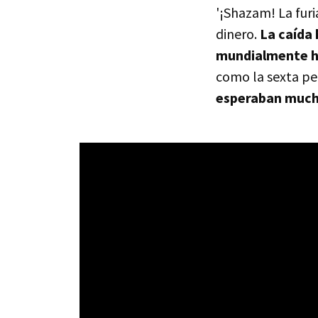
'¡Shazam! La furi
dinero.
La caída
mundialmente ha
como la sexta pel
esperaban much