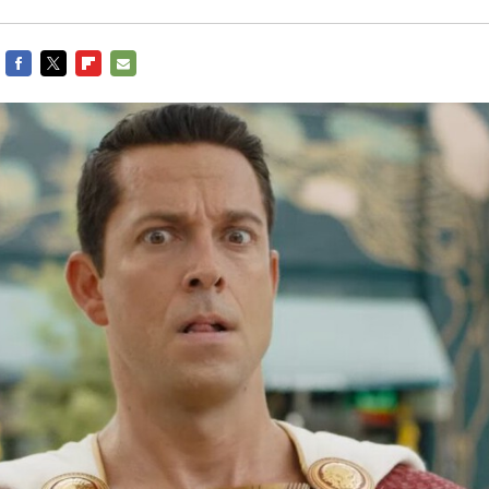
FACEBOOK
TWITTER
FLIPBOARD
E-
MAIL