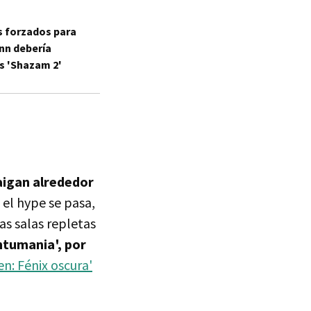
s forzados para
nn debería
s 'Shazam 2'
aigan alrededor
el hype se pasa,
las salas repletas
ntumania', por
n: Fénix oscura'