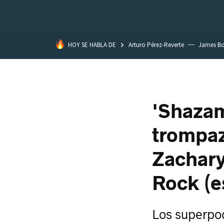
HOY SE HABLA DE
Arturo Pérez-Reverte
James B
'Shazam
trompaz
Zachary
Rock (e
Los superpod