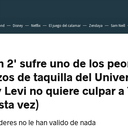
ond
Disney
Netflix
El juego del calamar
Zendaya
Sam Neill
 2' sufre uno de los peo
os de taquilla del Unive
 Levi no quiere culpar a
sta vez)
eres no le han valido de nada