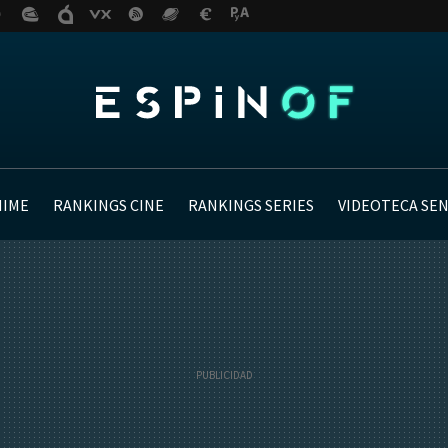
NIME
RANKINGS CINE
RANKINGS SERIES
VIDEOTECA SE