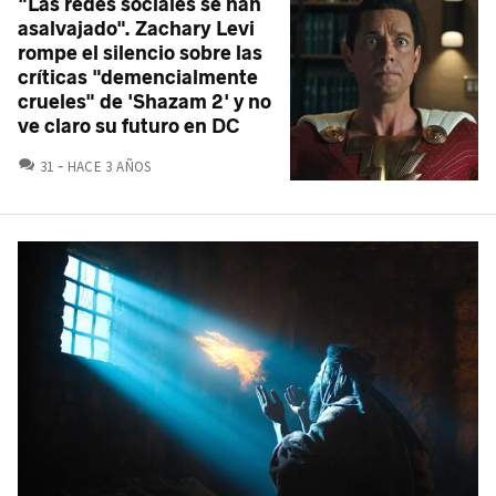
"Las redes sociales se han
asalvajado". Zachary Levi
rompe el silencio sobre las
críticas "demencialmente
crueles" de 'Shazam 2' y no
ve claro su futuro en DC
COMENTARIOS
31
HACE 3 AÑOS