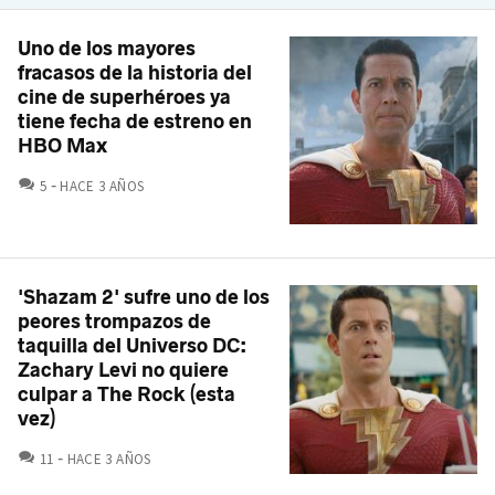
Uno de los mayores
fracasos de la historia del
cine de superhéroes ya
tiene fecha de estreno en
HBO Max
COMENTARIOS
5
HACE 3 AÑOS
'Shazam 2' sufre uno de los
peores trompazos de
taquilla del Universo DC:
Zachary Levi no quiere
culpar a The Rock (esta
vez)
COMENTARIOS
11
HACE 3 AÑOS