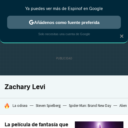
Ya puedes ver más de Espinof en Google
CRÍTICA
ESTRENOS
REALITY
ANIME
RANKINGS CINE
RA
Añádenos como fuente preferida
Solo necesitas una cuenta de Google
×
Zachary Levi
HOY SE HABLA DE
La odisea
Steven Spielberg
Spider-Man: Brand New Day
Alien
La película de fantasía que