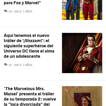
para Fox y Marvel"
COMENTARIOS
14
HACE 7 AÑOS
Aquí tenemos el nuevo
tráiler de '¡Shazam!': el
siguiente superhéroe del
Universo DC tiene el alma
de un adolescente
COMENTARIOS
15
HACE 7 AÑOS
'The Marvelous Mrs.
Maisel' presenta el tráiler
de su temporada 2: vuelve
la "loca divorciada" del