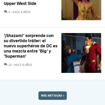
Upper West Side
COMENTARIOS
0
HACE 8 AÑOS
'¡Shazam!' sorprende con
su divertido tráiler: el
nuevo superhéroe de DC es
una mezcla entre 'Big' y
'Superman'
COMENTARIOS
22
HACE 8 AÑOS
MÁS ANTIGUAS
»