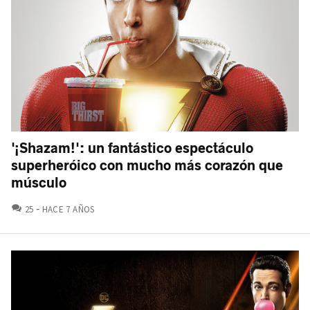
'¡Shazam!': un fantástico espectáculo
superheróico con mucho más corazón que
músculo
COMENTARIOS
25
HACE 7 AÑOS