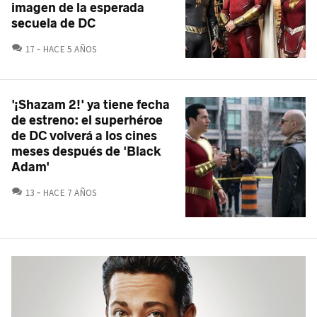
imagen de la esperada
secuela de DC
COMENTARIOS
17
HACE 5 AÑOS
'¡Shazam 2!' ya tiene fecha
de estreno: el superhéroe
de DC volverá a los cines
meses después de 'Black
Adam'
COMENTARIOS
13
HACE 7 AÑOS