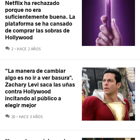
Netflix ha rechazado
porque no era
suficientemente buena. La
plataforma se ha cansado
de comprar las sobras de
Hollywood
COMENTARIOS
2
HACE 2 AÑOS
"La manera de cambiar
algo es no ir a ver basura".
Zachary Levi saca las uñas
contra Hollywood
incitando al público a
elegir mejor
COMENTARIOS
20
HACE 3 AÑOS