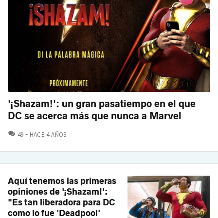
'¡Shazam!': un gran pasatiempo en el que
DC se acerca más que nunca a Marvel
COMENTARIOS
49
HACE 4 AÑOS
Aquí tenemos las primeras
opiniones de '¡Shazam!':
"Es tan liberadora para DC
como lo fue 'Deadpool'