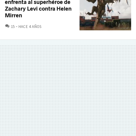
enfrenta al superhéroe de
Zachary Levi contra Helen
Mirren
COMENTARIOS
15
HACE 4 AÑOS