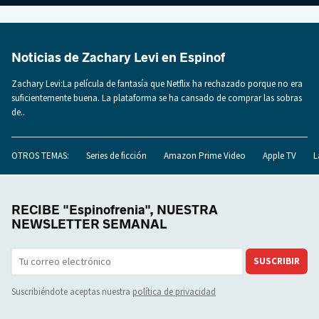
Noticias de Zachary Levi en Espinof
Zachary Levi:La película de fantasía que Netflix ha rechazado porque no era
suficientemente buena. La plataforma se ha cansado de comprar las sobras
de..
OTROS TEMAS:
Series de ficción
Amazon Prime Video
Apple TV
L
RECIBE "Espinofrenia", NUESTRA
NEWSLETTER SEMANAL
SUSCRIBIR
Suscribiéndote aceptas nuestra
política de privacidad