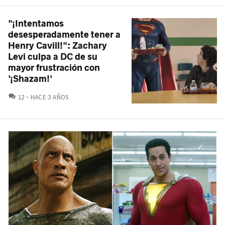
"¡Intentamos
desesperadamente tener a
Henry Cavill!": Zachary
Levi culpa a DC de su
mayor frustración con
'¡Shazam!'
COMENTARIOS
12
HACE 3 AÑOS