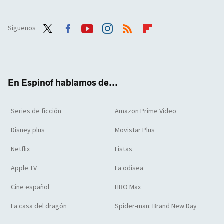
Síguenos
Twit
Face
Yout
Inst
RSS
Flip
ter
boo
ube
agra
boar
k
m
d
En Espinof hablamos de...
Series de ficción
Amazon Prime Video
Disney plus
Movistar Plus
Netflix
Listas
Apple TV
La odisea
Cine español
HBO Max
La casa del dragón
Spider-man: Brand New Day