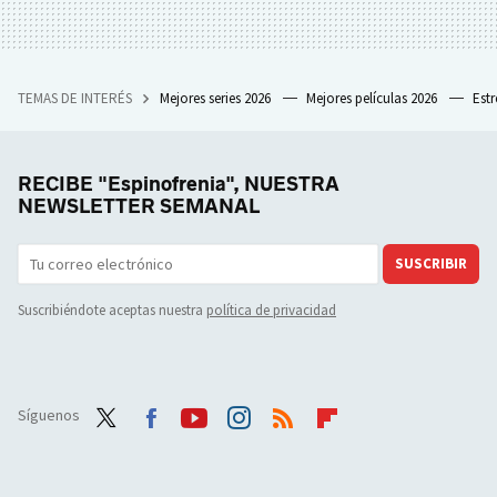
TEMAS DE INTERÉS
Mejores series 2026
Mejores películas 2026
Est
RECIBE "Espinofrenia", NUESTRA
NEWSLETTER SEMANAL
SUSCRIBIR
Suscribiéndote aceptas nuestra
política de privacidad
Síguenos
Twit
Face
Yout
Inst
RSS
Flip
ter
boo
ube
agra
boar