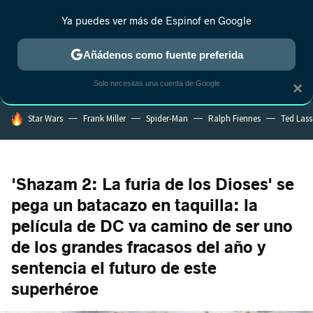
Ya puedes ver más de Espinof en Google
MENÚ
NUEVO
Añádenos como fuente preferida
CRÍTICA
ESTRENOS
REALITY
ANIME
RANKINGS CINE
RA
Solo necesitas una cuenta de Google
×
HOY SE HABLA DE
Star Wars
Frank Miller
Spider-Man
Ralph Fiennes
Ted Las
'Shazam 2: La furia de los Dioses' se
pega un batacazo en taquilla: la
película de DC va camino de ser uno
de los grandes fracasos del año y
sentencia el futuro de este
superhéroe