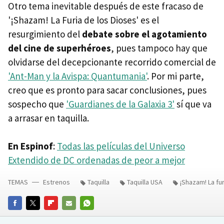
Otro tema inevitable después de este fracaso de
'¡Shazam! La Furia de los Dioses' es el
resurgimiento del
debate sobre el agotamiento
del cine de superhéroes
, pues tampoco hay que
olvidarse del decepcionante recorrido comercial de
'Ant-Man y la Avispa: Quantumania'
. Por mi parte,
creo que es pronto para sacar conclusiones, pues
sospecho que
'Guardianes de la Galaxia 3'
sí que va
a arrasar en taquilla.
En Espinof
:
Todas las películas del Universo
Extendido de DC ordenadas de peor a mejor
TEMAS
Estrenos
Taquilla
Taquilla USA
¡Shazam! La fu
FACEBOOK
TWITTER
FLIPBOARD
E-
WHATSAPP