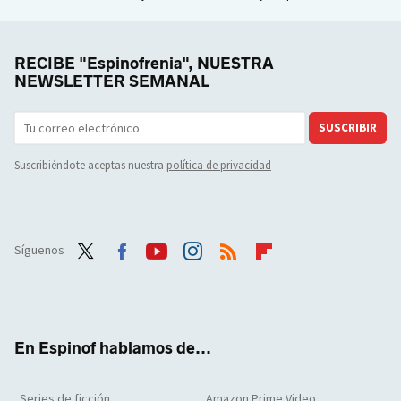
RECIBE "Espinofrenia", NUESTRA
NEWSLETTER SEMANAL
SUSCRIBIR
Suscribiéndote aceptas nuestra
política de privacidad
Síguenos
Twit
Face
Yout
Inst
RSS
Flip
ter
boo
ube
agra
boar
k
m
d
En Espinof hablamos de...
Series de ficción
Amazon Prime Video