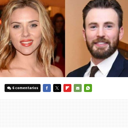
6 comentarios
FACEBOOK
TWITTER
FLIPBOARD
E-
WHATSAPP
MAIL