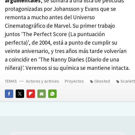
argumentales
, se sumará a una lista de películas
protagonizadas por Johansson y Evans que se
remonta a mucho antes del Universo
Cinematográfico de Marvel. Su primer trabajo
juntos 'The Perfect Score (La puntuación
perfecta)', de 2004, está a punto de cumplir su
veinte aniversario, y tres años más tarde volverían
a coincidir en 'The Nanny Diaries (Diario de una
niñera)'. Veremos si su química se mantiene intacta.
TEMAS
Actores y actrices
Proyectos
Ghosted
Scarlet
FACEBOOK
TWITTER
FLIPBOARD
E-
WHATSAPP
MAIL