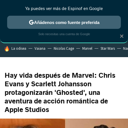
Ya puedes ver más de Espinof en Google
MENÚ
NUEVO
Añádenos como fuente preferida
CRÍTICA
ESTRENOS
REALITY
ANIME
RANKINGS CINE
RA
Solo necesitas una cuenta de Google
×
HOY SE HABLA DE
La odisea
Vaiana
Nicolas Cage
Marvel
Star Wars
Na
Hay vida después de Marvel: Chris
Evans y Scarlett Johansson
protagonizarán 'Ghosted', una
aventura de acción romántica de
Apple Studios