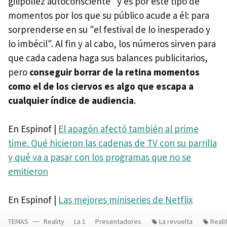
gilipollez autoconsciente" y es por este tipo de
momentos por los que su público acude a él: para
sorprenderse en su "el festival de lo inesperado y
lo imbécil". Al fin y al cabo, los números sirven para
que cada cadena haga sus balances publicitarios,
pero
conseguir borrar de la retina momentos
como el de los ciervos es algo que escapa a
cualquier índice de audiencia
.
En Espinof |
El apagón afectó también al prime
time. Qué hicieron las cadenas de TV con su parrilla
y qué va a pasar con los programas que no se
emitieron
En Espinof |
Las mejores miniseries de Netflix
TEMAS
Reality
La 1
Presentadores
La revuelta
Reali