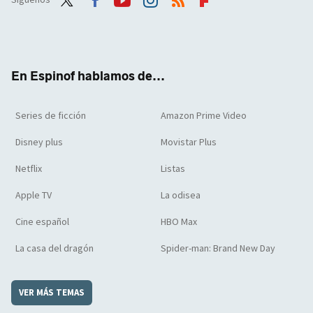
Twit
Face
Yout
Inst
RSS
Flip
ter
boo
ube
agra
boar
k
m
d
En Espinof hablamos de...
Series de ficción
Amazon Prime Video
Disney plus
Movistar Plus
Netflix
Listas
Apple TV
La odisea
Cine español
HBO Max
La casa del dragón
Spider-man: Brand New Day
VER MÁS TEMAS