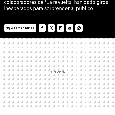
colaboradores de 'La revuelta' han dado giros
inesperados para sorprender al público
3 comentarios
FACEBOOK
TWITTER
FLIPBOARD
E-
WHATSAPP
MAIL