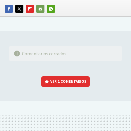
FACEBOOK
TWITTER
FLIPBOARD
E-
WHATSAPP
MAIL
Comentarios cerrados
VER
2 COMENTARIOS