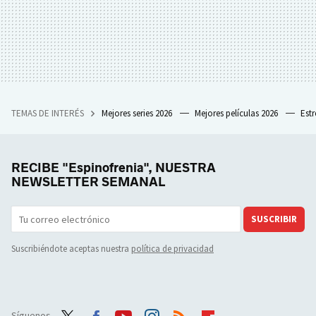
TEMAS DE INTERÉS
Mejores series 2026
Mejores películas 2026
Est
RECIBE "Espinofrenia", NUESTRA
NEWSLETTER SEMANAL
SUSCRIBIR
Suscribiéndote aceptas nuestra
política de privacidad
Síguenos