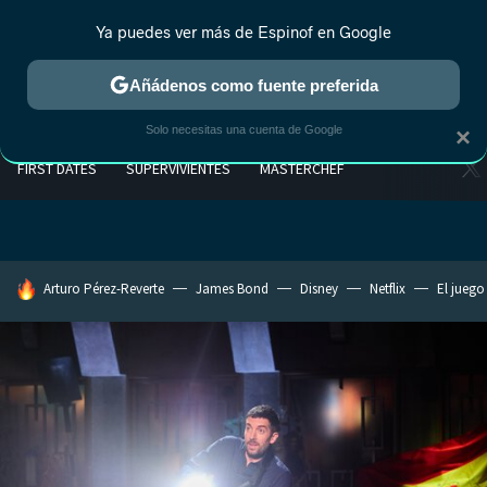
Ya puedes ver más de Espinof en Google
Añádenos como fuente preferida
Solo necesitas una cuenta de Google
×
FIRST DATES
SUPERVIVIENTES
MASTERCHEF
HOY SE HABLA DE
Arturo Pérez-Reverte
James Bond
Disney
Netflix
El juego