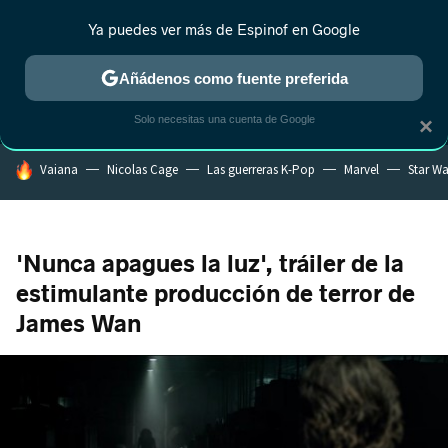
Ya puedes ver más de Espinof en Google
MENÚ
NUEVO
Añádenos como fuente preferida
CRÍTICA
ESTRENOS
REALITY
ANIME
RANKINGS CINE
RA
Solo necesitas una cuenta de Google
×
HOY SE HABLA DE
Vaiana
Nicolas Cage
Las guerreras K-Pop
Marvel
Star Wa
'Nunca apagues la luz', tráiler de la
estimulante producción de terror de
James Wan