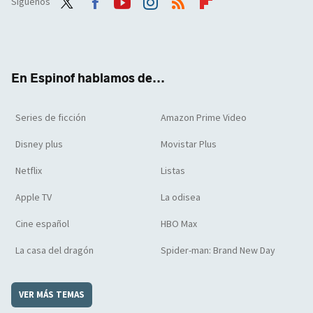
Síguenos
Twit
Face
Yout
Inst
RSS
Flip
ter
boo
ube
agra
boar
k
m
d
En Espinof hablamos de...
Series de ficción
Amazon Prime Video
Disney plus
Movistar Plus
Netflix
Listas
Apple TV
La odisea
Cine español
HBO Max
La casa del dragón
Spider-man: Brand New Day
VER MÁS TEMAS