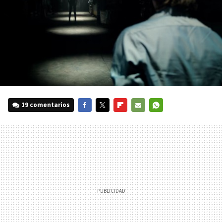
19 comentarios
FACEBOOK
TWITTER
FLIPBOARD
E-
WHATSAPP
MAIL