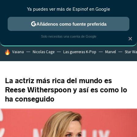
Ya puedes ver más de Espinof en Google
MENÚ
NUEVO
Añádenos como fuente preferida
CRÍTICA
ESTRENOS
REALITY
ANIME
RANKINGS CINE
RA
Solo necesitas una cuenta de Google
×
HOY SE HABLA DE
Vaiana
Nicolas Cage
Las guerreras K-Pop
Marvel
Star Wa
La actriz más rica del mundo es
Reese Witherspoon y así es como lo
ha conseguido