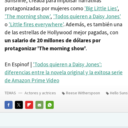
Sunshine, creada para impulsar narrativas
protagonizadas por mujeres como
'Big Little Lies'
,
'The morning show'
,
'Todos quieren a Daisy Jones'
o
'Little fires everywhere'
. Además, es también una
de las estrellas de Hollywood mejor pagadas, con
un salario de 20 millones de dólares por
protagonizar 'The morning show'
.
En Espinof |
'Todos quieren a Daisy Jones':
diferencias entre la novela original y la exitosa serie
de Amazon Prime Video
TEMAS
Actores y actrices
Reese Witherspoon
Hello Suns
FACEBOOK
TWITTER
FLIPBOARD
E-
WHATSAPP
MAIL