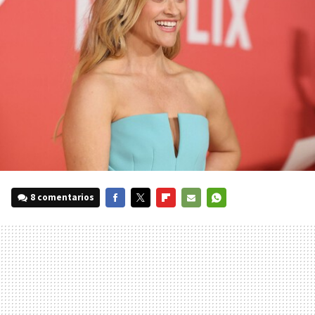
8 comentarios
FACEBOOK
TWITTER
FLIPBOARD
E-
WHATSAPP
MAIL