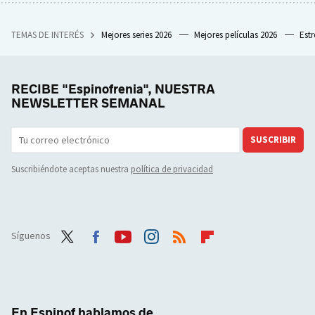
TEMAS DE INTERÉS
Mejores series 2026
Mejores películas 2026
Est
RECIBE "Espinofrenia", NUESTRA
NEWSLETTER SEMANAL
SUSCRIBIR
Suscribiéndote aceptas nuestra
política de privacidad
Síguenos
Twit
Face
Yout
Inst
RSS
Flip
ter
boo
ube
agra
boar
k
m
d
En Espinof hablamos de...