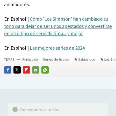
animadores.
En Espinof |
Cómo 'Los Simpson' han cambiado su
tono para dejar de ser unos apestados y convertirse
en otro tipo de serie distinta... y mejor
En Espinof |
Las mejores series de 2024
TEMAS
Animación
Series de ficción
Sabías que
Los Si
FACEBOOK
TWITTER
FLIPBOARD
E-
WHATSAPP
MAIL
Comentarios cerrados