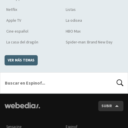
Netflix
Listas
Apple TV
La odisea
Cine español
HBO Max
La casa del dragón
Spider-man: Brand New Day
VER MÁS TEMAS
BUSCA
SUBIR
Sensacine
Espinof