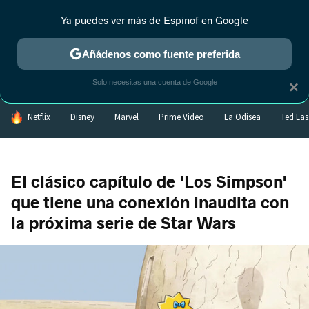
Ya puedes ver más de Espinof en Google
MENÚ
NUEVO
Añádenos como fuente preferida
CRÍTICA
ESTRENOS
REALITY
ANIME
RANKINGS CINE
RA
Solo necesitas una cuenta de Google
×
HOY SE HABLA DE
Netflix
Disney
Marvel
Prime Video
La Odisea
Ted La
El clásico capítulo de 'Los Simpson'
que tiene una conexión inaudita con
la próxima serie de Star Wars