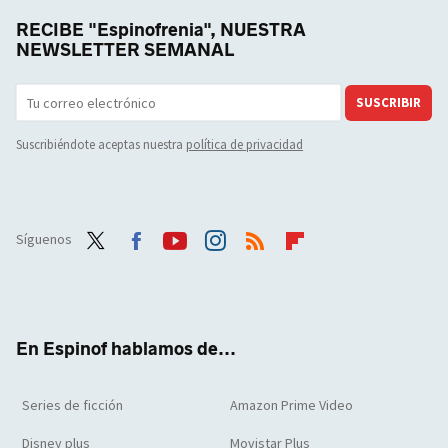
RECIBE "Espinofrenia", NUESTRA
NEWSLETTER SEMANAL
SUSCRIBIR
Suscribiéndote aceptas nuestra
política de privacidad
Síguenos
Twit
Face
Yout
Inst
RSS
Flip
ter
boo
ube
agra
boar
k
m
d
En Espinof hablamos de...
Series de ficción
Amazon Prime Video
Disney plus
Movistar Plus