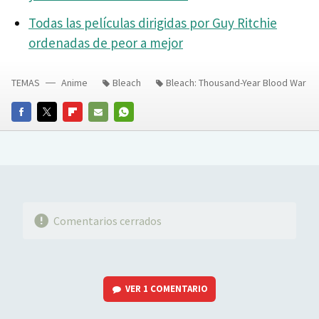
Todas las películas dirigidas por Guy Ritchie
ordenadas de peor a mejor
TEMAS
Anime
Bleach
Bleach: Thousand-Year Blood War
FACEBOOK
TWITTER
FLIPBOARD
E-
WHATSAPP
MAIL
Comentarios cerrados
VER
1 COMENTARIO