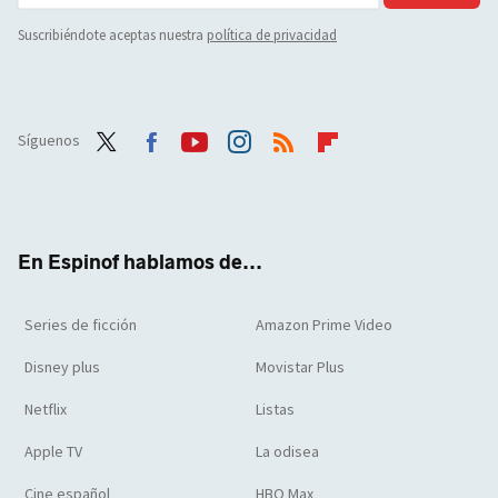
Suscribiéndote aceptas nuestra
política de privacidad
Síguenos
Twit
Face
Yout
Inst
RSS
Flip
ter
boo
ube
agra
boar
k
m
d
En Espinof hablamos de...
Series de ficción
Amazon Prime Video
Disney plus
Movistar Plus
Netflix
Listas
Apple TV
La odisea
Cine español
HBO Max