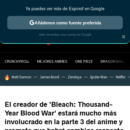
Ya puedes ver más de Espinof en Google
MENÚ
NUEVO
Añádenos como fuente preferida
Solo necesitas una cuenta de Google
×
CRUNCHYROLL
MEJORES ANIMES
ONE PIECE
DRAGON BALL
HOY SE HABLA DE
Matt Damon
James Bond
Zendaya
Spider-Man
Netflix
El creador de 'Bleach: Thousand-
Year Blood War' estará mucho más
involucrado en la parte 3 del anime y