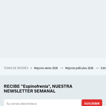
TEMAS DE INTERÉS
Mejores series 2026
Mejores películas 2026
Est
RECIBE "Espinofrenia", NUESTRA
NEWSLETTER SEMANAL
SUSCRIBIR