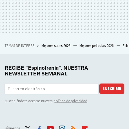
TEMAS DE INTERÉS
Mejores series 2026
Mejores películas 2026
Est
RECIBE "Espinofrenia", NUESTRA
NEWSLETTER SEMANAL
SUSCRIBIR
Suscribiéndote aceptas nuestra
política de privacidad
Síguenos