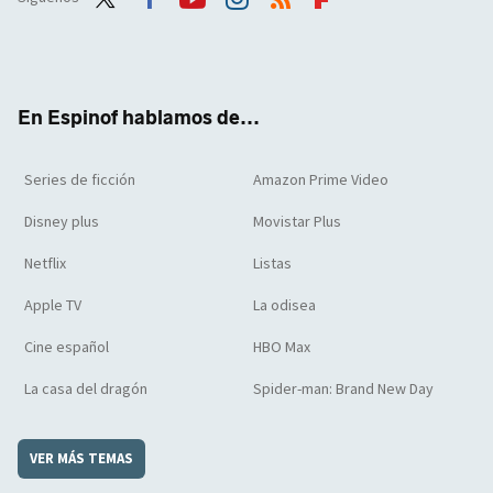
Twit
Face
Yout
Inst
RSS
Flip
ter
boo
ube
agra
boar
k
m
d
En Espinof hablamos de...
Series de ficción
Amazon Prime Video
Disney plus
Movistar Plus
Netflix
Listas
Apple TV
La odisea
Cine español
HBO Max
La casa del dragón
Spider-man: Brand New Day
VER MÁS TEMAS