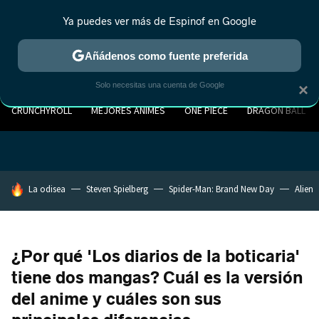
Ya puedes ver más de Espinof en Google
Añádenos como fuente preferida
Solo necesitas una cuenta de Google
×
CRUNCHYROLL
MEJORES ANIMES
ONE PIECE
DRAGON BALL
HOY SE HABLA DE
La odisea
Steven Spielberg
Spider-Man: Brand New Day
Alien
¿Por qué 'Los diarios de la boticaria'
tiene dos mangas? Cuál es la versión
del anime y cuáles son sus