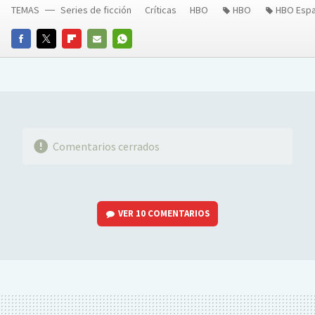
TEMAS
Series de ficción
Críticas
HBO
HBO
HBO Esp
FACEBOOK
TWITTER
FLIPBOARD
E-
WHATSAPP
MAIL
Comentarios cerrados
VER
10 COMENTARIOS