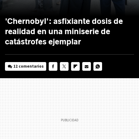
'Chernobyl': asfixiante dosis de
realidad en una miniserie de
catástrofes ejemplar
12 comentarios
FACEBOOK
TWITTER
FLIPBOARD
E-
WHATSAPP
MAIL