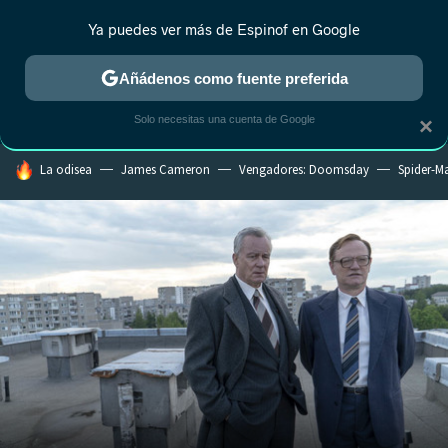
Ya puedes ver más de Espinof en Google
CRÍTICA
ESTRENOS
REALITY
ANIME
RANKINGS CINE
RA
Añádenos como fuente preferida
Solo necesitas una cuenta de Google
×
HOY SE HABLA DE
La odisea
James Cameron
Vengadores: Doomsday
Spider-M