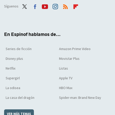
Síguenos
Twit
Face
Yout
Inst
RSS
Flip
ter
boo
ube
agra
boar
k
m
d
En Espinof hablamos de...
Series de ficción
Amazon Prime Video
Disney plus
Movistar Plus
Netflix
Listas
Supergirl
Apple TV
La odisea
HBO Max
La casa del dragón
Spider-man: Brand New Day
VER MÁS TEMAS