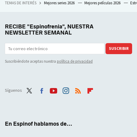
TEMAS DE INTERÉS
Mejores series 2026
Mejores películas 2026
Est
RECIBE "Espinofrenia", NUESTRA
NEWSLETTER SEMANAL
SUSCRIBIR
Suscribiéndote aceptas nuestra
política de privacidad
Síguenos
Twit
Face
Yout
Inst
RSS
Flip
ter
boo
ube
agra
boar
k
m
d
En Espinof hablamos de...