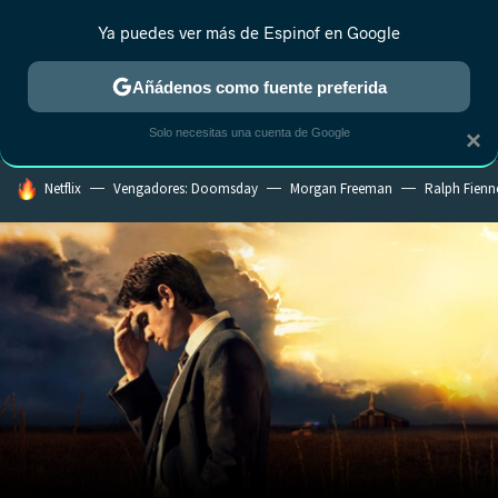
Ya puedes ver más de Espinof en Google
CRÍTICA
ESTRENOS
REALITY
ANIME
RANKINGS CINE
RA
Añádenos como fuente preferida
Solo necesitas una cuenta de Google
×
HOY SE HABLA DE
Netflix
Vengadores: Doomsday
Morgan Freeman
Ralph Fienn