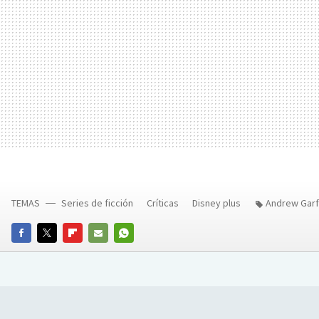
TEMAS
Series de ficción
Críticas
Disney plus
Andrew Garf
FACEBOOK
TWITTER
FLIPBOARD
E-
WHATSAPP
MAIL