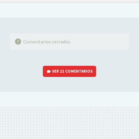
FACEBOOK
TWITTER
FLIPBOARD
E-
WHATSAPP
MAIL
Comentarios cerrados
VER
21 COMENTARIOS