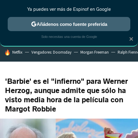
Ya puedes ver más de Espinof en Google
MENÚ
NUEVO
Añádenos como fuente preferida
CRÍTICA
ESTRENOS
REALITY
ANIME
RANKINGS CINE
RA
Solo necesitas una cuenta de Google
×
HOY SE HABLA DE
Netflix
Vengadores: Doomsday
Morgan Freeman
Ralph Fienn
'Barbie' es el "infierno" para Werner
Herzog, aunque admite que sólo ha
visto media hora de la película con
Margot Robbie