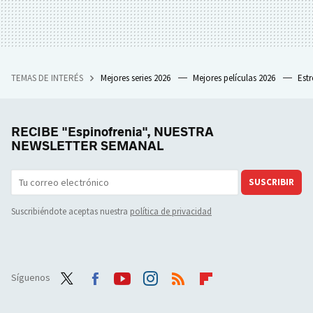
TEMAS DE INTERÉS
Mejores series 2026
Mejores películas 2026
Est
RECIBE "Espinofrenia", NUESTRA
NEWSLETTER SEMANAL
SUSCRIBIR
Suscribiéndote aceptas nuestra
política de privacidad
Síguenos
Twit
Face
Yout
Inst
RSS
Flip