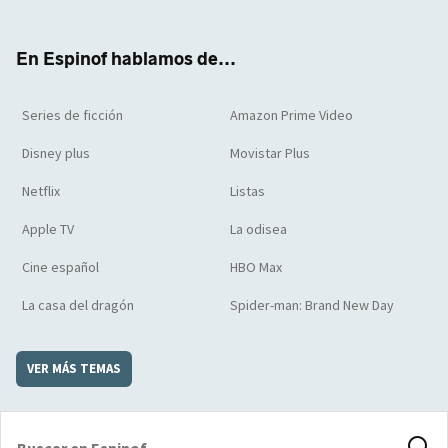
ter
boo
ube
agra
boar
k
m
d
En Espinof hablamos de...
Series de ficción
Amazon Prime Video
Disney plus
Movistar Plus
Netflix
Listas
Apple TV
La odisea
Cine español
HBO Max
La casa del dragón
Spider-man: Brand New Day
VER MÁS TEMAS