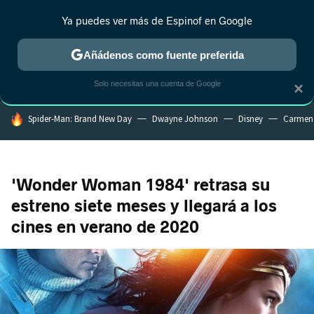
Ya puedes ver más de Espinof en Google
MENÚ
NUEVO
Añádenos como fuente preferida
CRÍTICA
ESTRENOS
REALITY
ANIME
RANKINGS CINE
RA
Solo necesitas una cuenta de Google
×
HOY SE HABLA DE
Spider-Man: Brand New Day
Dwayne Johnson
Disney
Carmen
'Wonder Woman 1984' retrasa su
estreno siete meses y llegará a los
cines en verano de 2020