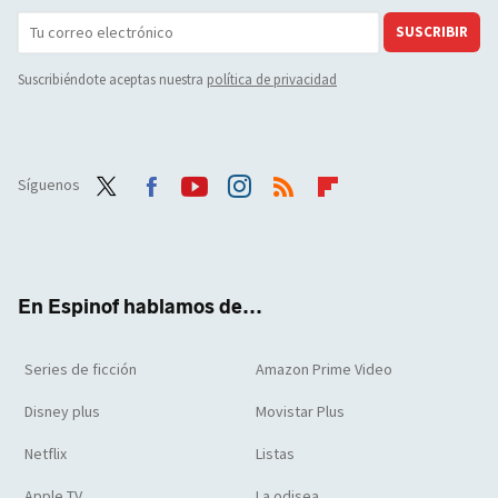
SUSCRIBIR
Suscribiéndote aceptas nuestra
política de privacidad
Síguenos
Twit
Face
Yout
Inst
RSS
Flip
ter
boo
ube
agra
boar
k
m
d
En Espinof hablamos de...
Series de ficción
Amazon Prime Video
Disney plus
Movistar Plus
Netflix
Listas
Apple TV
La odisea