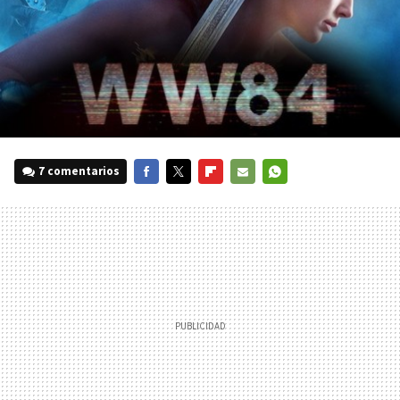
7 comentarios
FACEBOOK
TWITTER
FLIPBOARD
E-
WHATSAPP
MAIL