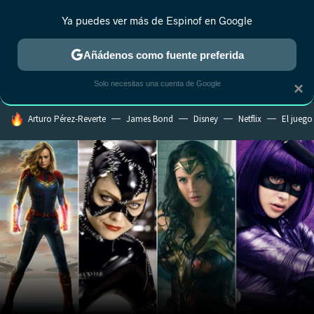
Ya puedes ver más de Espinof en Google
MENÚ
NUEVO
Añádenos como fuente preferida
CRÍTICA
ESTRENOS
REALITY
ANIME
RANKINGS CINE
RA
Solo necesitas una cuenta de Google
×
HOY SE HABLA DE
Arturo Pérez-Reverte
James Bond
Disney
Netflix
El juego