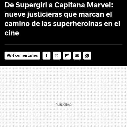
De Supergirl a Capitana Marvel:
nueve justicieras que marcan el
camino de las superheroínas en el
cine
4 comentarios
FACEBOOK
TWITTER
FLIPBOARD
E-
WHATSAPP
MAIL