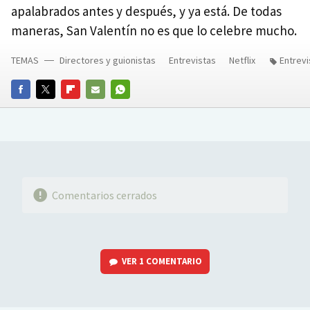
apalabrados antes y después, y ya está. De todas
maneras, San Valentín no es que lo celebre mucho.
TEMAS
Directores y guionistas
Entrevistas
Netflix
Entrevi
FACEBOOK
TWITTER
FLIPBOARD
E-
WHATSAPP
MAIL
Comentarios cerrados
VER
1 COMENTARIO