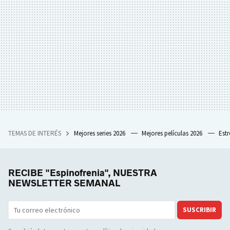
TEMAS DE INTERÉS
Mejores series 2026
Mejores películas 2026
Est
RECIBE "Espinofrenia", NUESTRA
NEWSLETTER SEMANAL
SUSCRIBIR