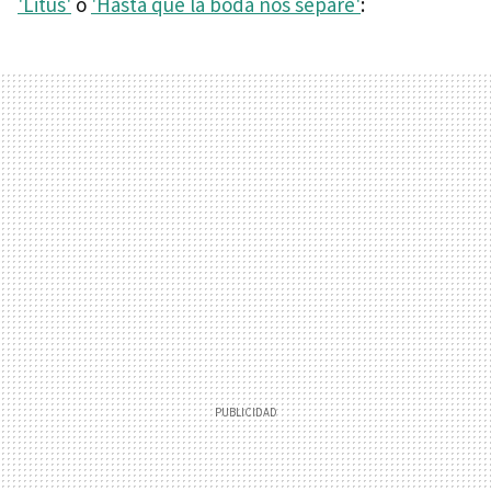
'Litus'
o
'Hasta que la boda nos separe'
: