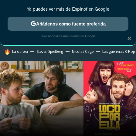
Ya puedes ver más de Espinof en Google
CRÍTICA
ESTRENOS
REALITY
ANIME
RANKINGS CINE
RA
Añádenos como fuente preferida
Solo necesitas una cuenta de Google
×
HOY SE HABLA DE
La odisea
Steven Spielberg
Nicolas Cage
Las guerreras K-Pop