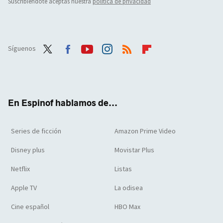
Suscribiéndote aceptas nuestra
política de privacidad
Síguenos
Twit
Face
Yout
Inst
RSS
Flip
ter
boo
ube
agra
boar
k
m
d
En Espinof hablamos de...
Series de ficción
Amazon Prime Video
Disney plus
Movistar Plus
Netflix
Listas
Apple TV
La odisea
Cine español
HBO Max