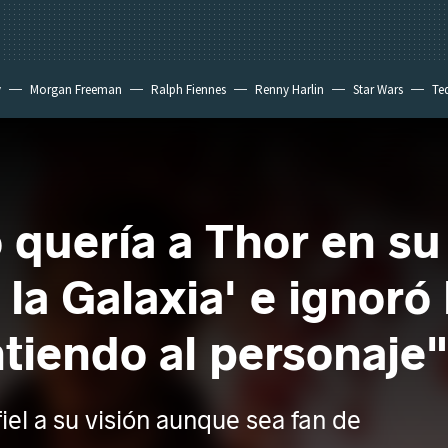
y
Morgan Freeman
Ralph Fiennes
Renny Harlin
Star Wars
Te
 New Day
quería a Thor en su
la Galaxia' e ignoró
tiendo al personaje
iel a su visión aunque sea fan de