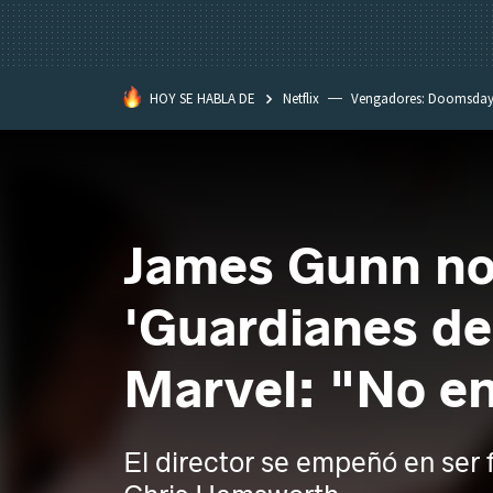
HOY SE HABLA DE
Netflix
Vengadores: Doomsda
Classroom
Spider-Man: Brand
James Gunn no 
'Guardianes de 
Marvel: "No en
El director se empeñó en ser f