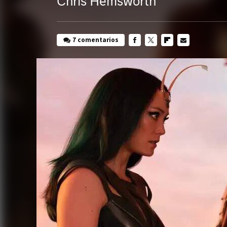
Chris Hemsworth
7 comentarios
FACEBOOK
TWITTER
FLIPBOARD
E-
MAIL