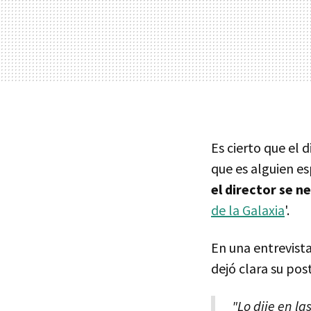
Es cierto que el 
que es alguien e
el director se n
de la Galaxia
'.
En una entrevist
dejó clara su pos
"Lo dije en la