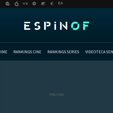
NIME
RANKINGS CINE
RANKINGS SERIES
VIDEOTECA SE