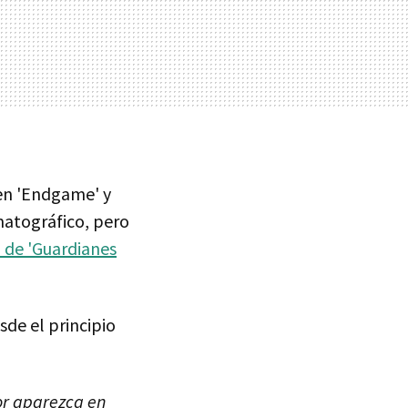
 en 'Endgame' y
matográfico, pero
 de 'Guardianes
esde el principio
hor aparezca en