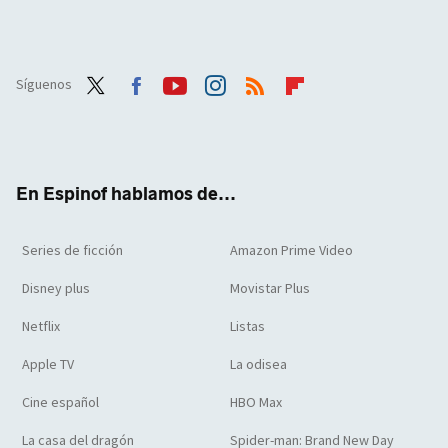
Síguenos
Twit
Face
Yout
Inst
RSS
Flip
ter
boo
ube
agra
boar
k
m
d
En Espinof hablamos de...
Series de ficción
Amazon Prime Video
Disney plus
Movistar Plus
Netflix
Listas
Apple TV
La odisea
Cine español
HBO Max
La casa del dragón
Spider-man: Brand New Day