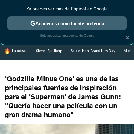
Ya puedes ver más de Espinof en Google
MENÚ
NUEVO
Añádenos como fuente preferida
CRÍTICA
ESTRENOS
REALITY
ANIME
RANKINGS CINE
RA
Solo necesitas una cuenta de Google
×
HOY SE HABLA DE
La odisea
Steven Spielberg
Spider-Man: Brand New Day
Alien
'Godzilla Minus One' es una de las
principales fuentes de inspiración
para el 'Superman' de James Gunn:
"Quería hacer una película con un
gran drama humano"