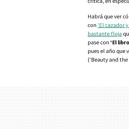
crítica, en espec
Habrá que ver có
con
‘El cazador y 
bastante floja
que
pase con
‘El libr
pues el año que 
(‘Beauty and the 