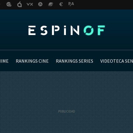
NIME
RANKINGS CINE
RANKINGS SERIES
VIDEOTECA SE