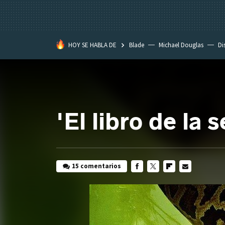
HOY SE HABLA DE
Blade
Michael Douglas
Di
'El libro de la s
15 comentarios
FACEBOOK
TWITTER
FLIPBOARD
E-
MAIL