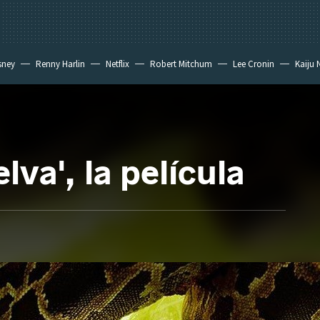
sney
Renny Harlin
Netflix
Robert Mitchum
Lee Cronin
Kaiju 
elva', la película