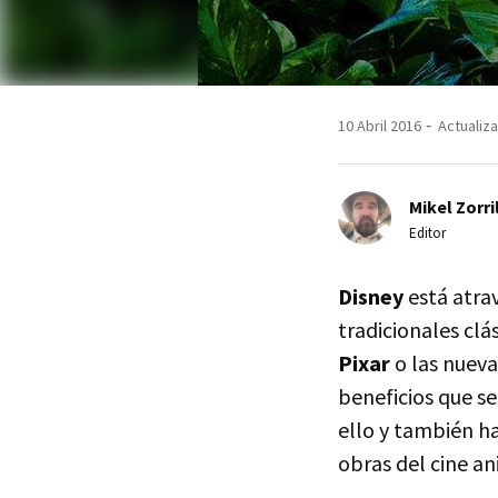
10 Abril 2016
Actualiza
Mikel Zorri
Editor
Disney
está atra
tradicionales clá
Pixar
o las nuev
beneficios que se
ello y también h
obras del cine a