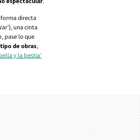
o espectacular
.
 forma directa
r’), una cinta
e, pase lo que
tipo de obras
,
bella y la bestia’