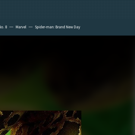
No. 8
Marvel
Spider-man: Brand New Day