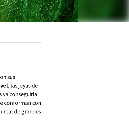
on sus
vel
, las joyas de
s ya conseguiría
 se conforman con
n real de grandes