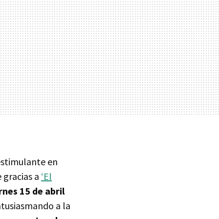
estimulante en
e gracias a
‘El
rnes 15 de abril
ntusiasmando a la