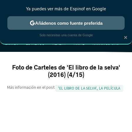
Ya puedes ver más de Espinof en Google
Añádenos como fuente preferida
MENÚ
NUEVO
×
Solo necesitas una cuenta de Google
CRÍTICA
ESTRENOS
REALITY
ANIME
RANKINGS CINE
RA
Foto de Carteles de 'El libro de la selva'
(2016) (4/15)
Más información en el post
'EL LIBRO DE LA SELVA', LA PELÍCULA