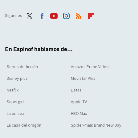
Síguenos
Twit
Face
Yout
Inst
RSS
Flip
ter
boo
ube
agra
boar
k
m
d
En Espinof hablamos de...
Series de ficción
Amazon Prime Video
Disney plus
Movistar Plus
Netflix
Listas
Supergirl
Apple TV
La odisea
HBO Max
La casa del dragón
Spider-man: Brand New Day