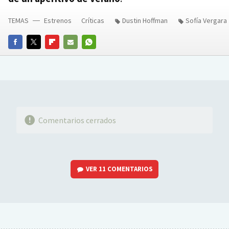
TEMAS
Estrenos
Críticas
Dustin Hoffman
Sofía Vergara
FACEBOOK
TWITTER
FLIPBOARD
E-
WHATSAPP
MAIL
Comentarios cerrados
VER
11 COMENTARIOS