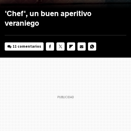
'Chef', un buen aperitivo
veraniego
11 comentarios
FACEBOOK
TWITTER
FLIPBOARD
E-
WHATSAPP
MAIL