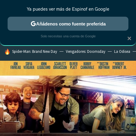
Ya puedes ver más de Espinof en Google
CRÍTICA
ESTRENOS
REALITY
ANIME
RANKINGS CINE
RA
Añádenos como fuente preferida
Solo necesitas una cuenta de Google
×
HOY SE HABLA DE
Spider-Man: Brand New Day
Vengadores: Doomsday
La Odisea