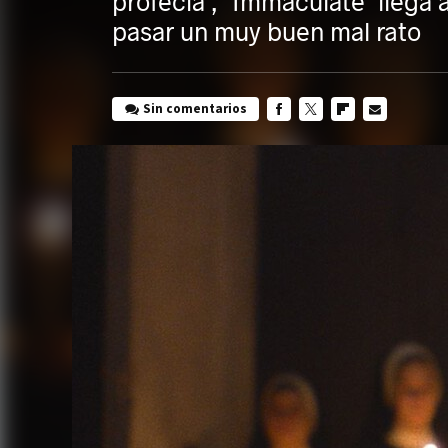
profecía', 'Immaculate' llega
pasar un muy buen mal rato
Sin comentarios
FACEBOOK
TWITTER
FLIPBOARD
E-
MAIL