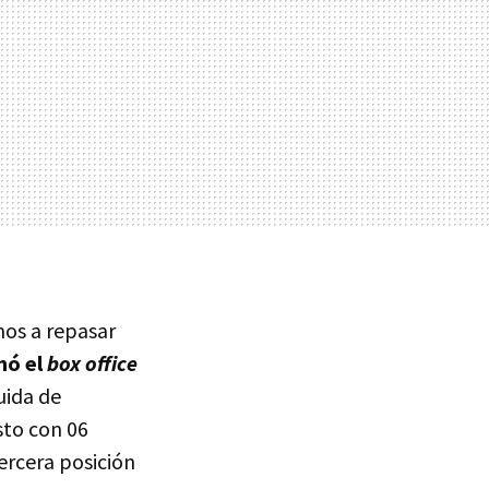
mos a repasar
nó el
box office
uida de
sto con 06
ercera posición