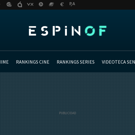
NIME
RANKINGS CINE
RANKINGS SERIES
VIDEOTECA SE