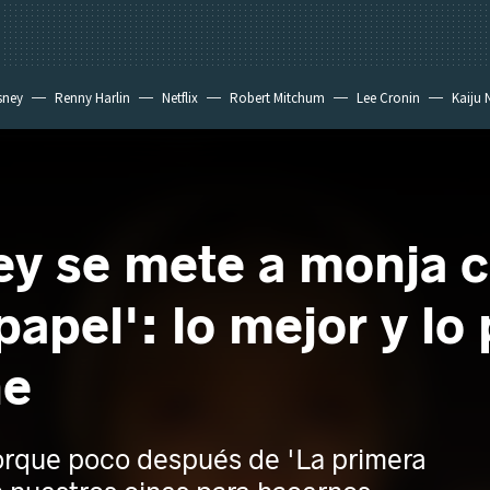
sney
Renny Harlin
Netflix
Robert Mitchum
Lee Cronin
Kaiju 
 se mete a monja co
papel': lo mejor y lo 
ne
orque poco después de 'La primera