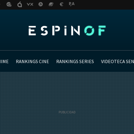
NIME
RANKINGS CINE
RANKINGS SERIES
VIDEOTECA SE