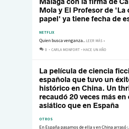
Málaga con la firma de C
Mola y El Profesor de 'La
papel' ya tiene fecha de e
NETFLIX
Quien busca venganza...
LEER MÁS »
COMENTARIOS
0
CARLA MONFORT
HACE UN AÑO
La película de ciencia ficc
española que tuvo un éxit
histórico en China. Un thr
recaudó 20 veces más en e
asiático que en España
OTROS
En España pasamos de ella y en China arrasó