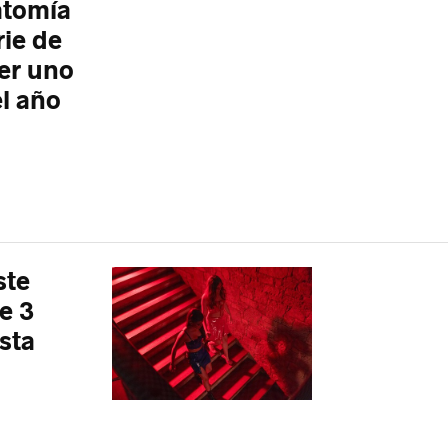
natomía
rie de
er uno
el año
ste
ne 3
sta