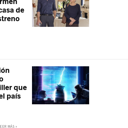
armen
 casa de
streno
ión
o
iller que
l país
LEER MÁS »