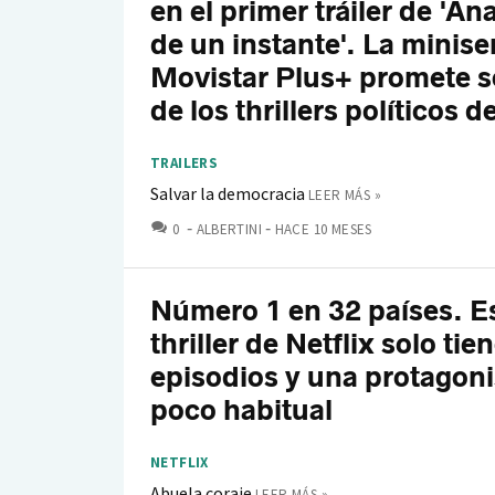
en el primer tráiler de 'A
de un instante'. La minise
Movistar Plus+ promete s
de los thrillers políticos d
TRAILERS
Salvar la democracia
LEER MÁS »
COMENTARIOS
0
ALBERTINI
HACE 10 MESES
Número 1 en 32 países. E
thriller de Netflix solo tie
episodios y una protagoni
poco habitual
NETFLIX
Abuela coraje
LEER MÁS »