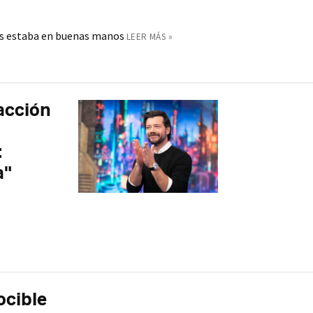
ís estaba en buenas manos
LEER MÁS »
acción
:
a"
ocible