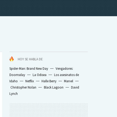
HOY SE HABLA DE
Spider-Man: Brand New Day
Vengadores:
Doomsday
La Odisea
Los asesinatos de
Idaho
Netflix
Halle Berry
Marvel
Christopher Nolan
Black Lagoon
David
Lynch