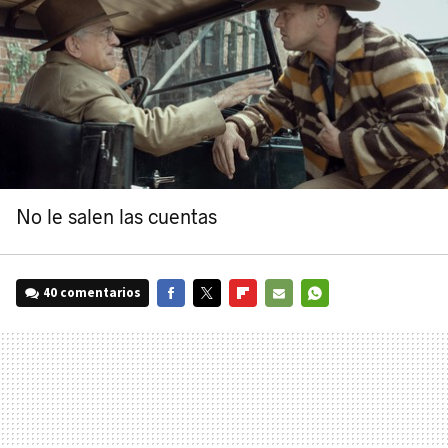
No le salen las cuentas
40 comentarios
FACEBOOK
TWITTER
FLIPBOARD
E-
WHATSAPP
MAIL