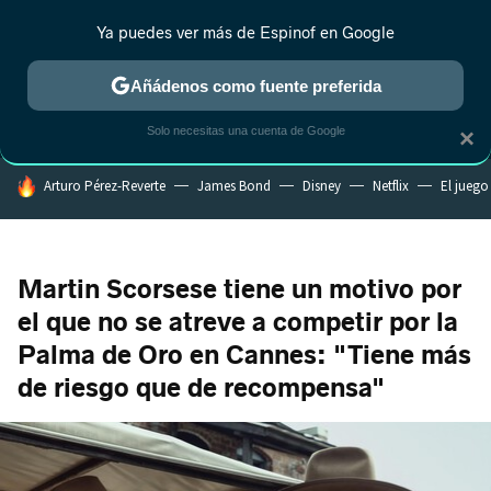
Ya puedes ver más de Espinof en Google
MENÚ
NUEVO
Añádenos como fuente preferida
CRÍTICA
ESTRENOS
REALITY
ANIME
RANKINGS CINE
RA
Solo necesitas una cuenta de Google
×
HOY SE HABLA DE
Arturo Pérez-Reverte
James Bond
Disney
Netflix
El juego
Martin Scorsese tiene un motivo por
el que no se atreve a competir por la
Palma de Oro en Cannes: "Tiene más
de riesgo que de recompensa"