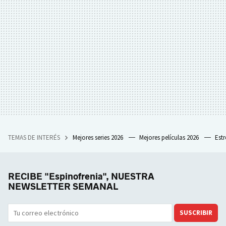
TEMAS DE INTERÉS
Mejores series 2026
Mejores películas 2026
Est
RECIBE "Espinofrenia", NUESTRA
NEWSLETTER SEMANAL
SUSCRIBIR