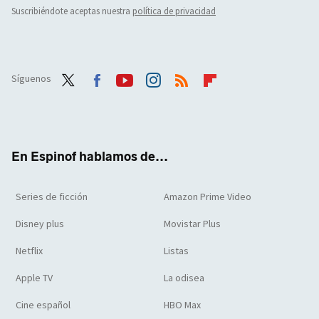
Suscribiéndote aceptas nuestra
política de privacidad
Síguenos
Twit
Face
Yout
Inst
RSS
Flip
ter
boo
ube
agra
boar
k
m
d
En Espinof hablamos de...
Series de ficción
Amazon Prime Video
Disney plus
Movistar Plus
Netflix
Listas
Apple TV
La odisea
Cine español
HBO Max