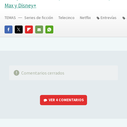
Max y Disney+
TEMAS
Series de ficción
Telecinco
Netflix
Entrevías
FACEBOOK
TWITTER
FLIPBOARD
E-
WHATSAPP
MAIL
Comentarios cerrados
VER
4 COMENTARIOS