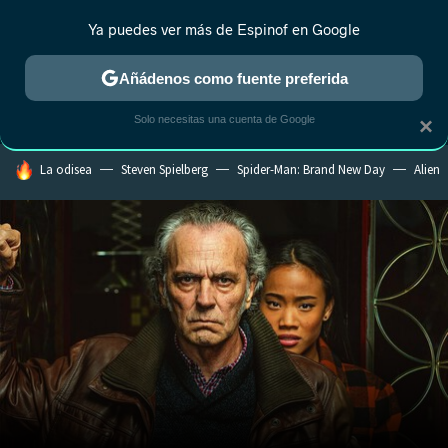
Ya puedes ver más de Espinof en Google
MENÚ
NUEVO
Añádenos como fuente preferida
CRÍTICA
ESTRENOS
REALITY
ANIME
RANKINGS CINE
RA
Solo necesitas una cuenta de Google
×
HOY SE HABLA DE
La odisea
Steven Spielberg
Spider-Man: Brand New Day
Alien