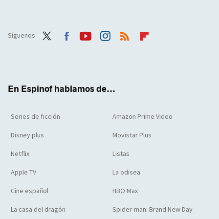
Síguenos
Twit
Face
Yout
Inst
RSS
Flip
ter
boo
ube
agra
boar
k
m
d
En Espinof hablamos de...
Series de ficción
Amazon Prime Video
Disney plus
Movistar Plus
Netflix
Listas
Apple TV
La odisea
Cine español
HBO Max
La casa del dragón
Spider-man: Brand New Day