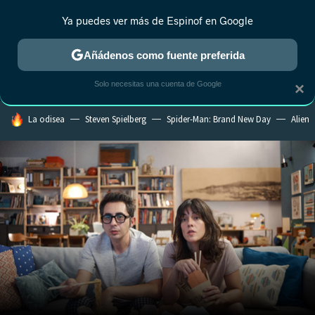
Ya puedes ver más de Espinof en Google
CRÍTICA
ESTRENOS
REALITY
ANIME
RANKINGS CINE
RA
Añádenos como fuente preferida
Solo necesitas una cuenta de Google
×
HOY SE HABLA DE
La odisea
Steven Spielberg
Spider-Man: Brand New Day
Alien