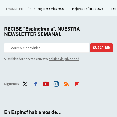
TEMAS DE INTERÉS
Mejores series 2026
Mejores películas 2026
Est
RECIBE "Espinofrenia", NUESTRA
NEWSLETTER SEMANAL
SUSCRIBIR
Suscribiéndote aceptas nuestra
política de privacidad
Síguenos
Twit
Face
Yout
Inst
RSS
Flip
ter
boo
ube
agra
boar
k
m
d
En Espinof hablamos de...