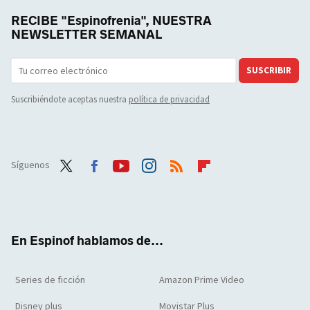
RECIBE "Espinofrenia", NUESTRA
NEWSLETTER SEMANAL
SUSCRIBIR
Suscribiéndote aceptas nuestra
política de privacidad
Síguenos
Twit
Face
Yout
Inst
RSS
Flip
ter
boo
ube
agra
boar
k
m
d
En Espinof hablamos de...
Series de ficción
Amazon Prime Video
Disney plus
Movistar Plus