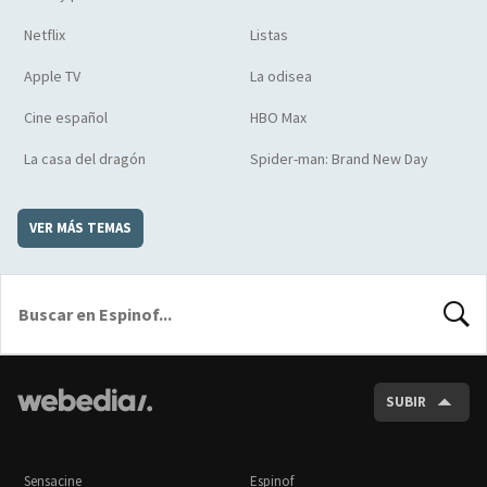
Netflix
Listas
Apple TV
La odisea
Cine español
HBO Max
La casa del dragón
Spider-man: Brand New Day
VER MÁS TEMAS
BUSCA
SUBIR
Sensacine
Espinof