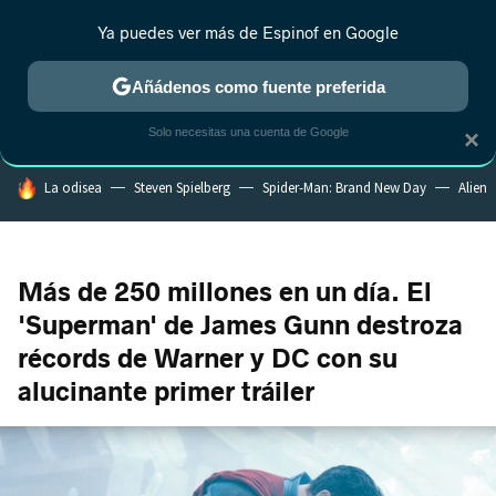
Ya puedes ver más de Espinof en Google
CRÍTICA
ESTRENOS
REALITY
ANIME
RANKINGS CINE
RA
Añádenos como fuente preferida
Solo necesitas una cuenta de Google
×
HOY SE HABLA DE
La odisea
Steven Spielberg
Spider-Man: Brand New Day
Alien
Más de 250 millones en un día. El
'Superman' de James Gunn destroza
récords de Warner y DC con su
alucinante primer tráiler