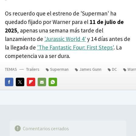
Os recuerdo que el estreno de 'Superman' ha
quedado fijado por Warner para el
11 de julio de
2025
, apenas una semana más tarde del
lanzamiento de
'Jurassic World 4'
y 14 días antes de
la llegada de
'The Fantastic Four: First Steps'
. La
competencia va a ser dura.
TEMAS
Trailers
Superman
James Gunn
DC
War
FACEBOOK
TWITTER
FLIPBOARD
E-
WHATSAPP
MAIL
Comentarios cerrados