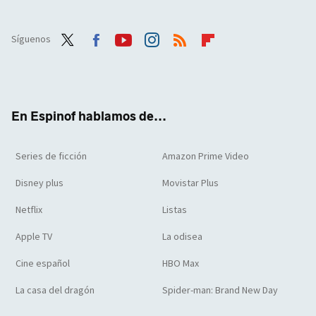
Síguenos
Twit
Face
Yout
Inst
RSS
Flip
ter
boo
ube
agra
boar
k
m
d
En Espinof hablamos de...
Series de ficción
Amazon Prime Video
Disney plus
Movistar Plus
Netflix
Listas
Apple TV
La odisea
Cine español
HBO Max
La casa del dragón
Spider-man: Brand New Day