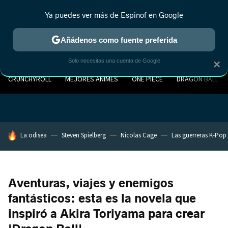
Ya puedes ver más de Espinof en Google
Añádenos como fuente preferida
Solo necesitas una cuenta de Google
×
CRUNCHYROLL
MEJORES ANIMES
ONE PIECE
DRAGON BALL
HOY SE HABLA DE
La odisea
Steven Spielberg
Nicolas Cage
Las guerreras K-Pop
Aventuras, viajes y enemigos
fantásticos: esta es la novela que
inspiró a Akira Toriyama para crear