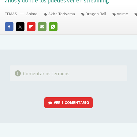
años y dónde los puedes ver en streaming
TEMAS
Anime
Akira Toriyama
Dragon Ball
Anime
FACEBOOK
TWITTER
FLIPBOARD
E-
WHATSAPP
MAIL
Comentarios cerrados
VER
1 COMENTARIO