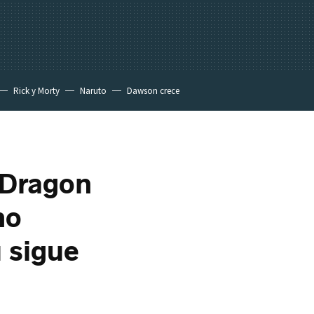
Rick y Morty
Naruto
Dawson crece
 'Dragon
mo
u sigue