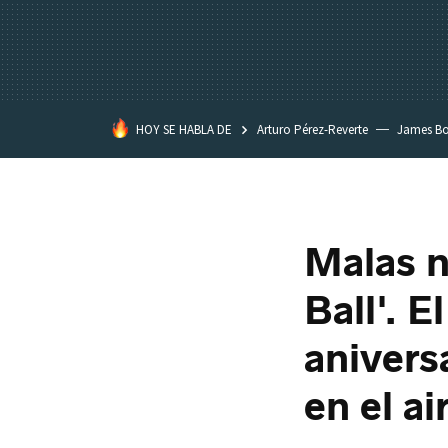
HOY SE HABLA DE
Arturo Pérez-Reverte
James B
Malas n
Ball'. 
anivers
en el ai