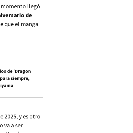
el momento llegó
iversario de
ece que el manga
dos de 'Dragon
 para siempre,
oriyama
e 2025, y es otro
o va a ser