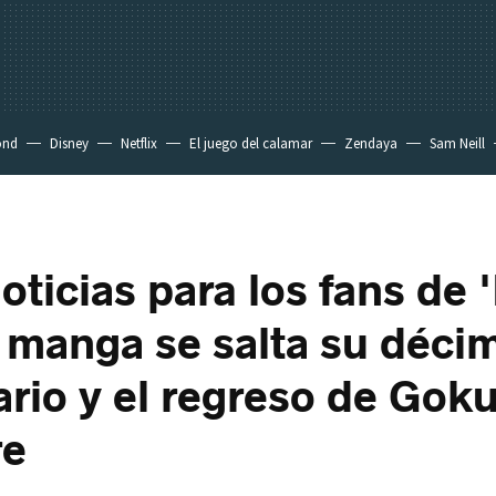
ond
Disney
Netflix
El juego del calamar
Zendaya
Sam Neill
oticias para los fans de
El manga se salta su déci
ario y el regreso de Gok
re