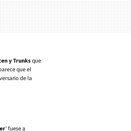
ten y Trunks
que
parece que el
versario de la
er
' fuese a