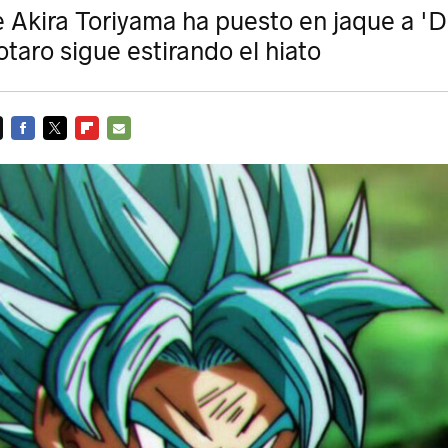
 Akira Toriyama ha puesto en jaque a 'D
taro sigue estirando el hiato
FACEBOOK
TWITTER
FLIPBOARD
E-
MAIL