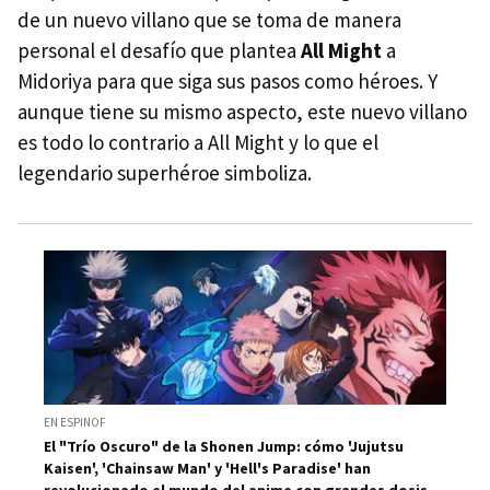
de un nuevo villano que se toma de manera
personal el desafío que plantea
All Might
a
Midoriya para que siga sus pasos como héroes. Y
aunque tiene su mismo aspecto, este nuevo villano
es todo lo contrario a All Might y lo que el
legendario superhéroe simboliza.
EN ESPINOF
El "Trío Oscuro" de la Shonen Jump: cómo 'Jujutsu
Kaisen', 'Chainsaw Man' y 'Hell's Paradise' han
revolucionado el mundo del anime con grandes dosis