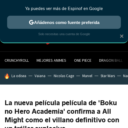
Ya puedes ver más de Espinof en Google
MENÚ
NUEVO
Añádenos como fuente preferida
Solo necesitas una cuenta de Google
×
CRUNCHYROLL
MEJORES ANIMES
ONE PIECE
DRAGON BALL
HOY SE HABLA DE
La odisea
Vaiana
Nicolas Cage
Marvel
Star Wars
Na
La nueva película película de 'Boku
no Hero Academia' confirma a All
Might como el villano definitivo con