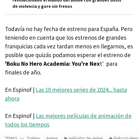
de violencia y gore sin frenos
Todavía no hay fecha de estreno para España. Pero
teniendo en cuenta que los estrenos de grandes
franquicias cada vez tardan menos en llegarnos, es
posible que quizás podamos esperar el estreno de
'Boku No Hero Academia: You're Nex
t' para
finales de año.
En Espinof |
Las 10 mejores series de 2024... hasta
ahora
En Espinof |
Las mejores películas de animación de
todos los tiempos
TEMAS
Trailers
Anime
películas de anime
Boku no Her