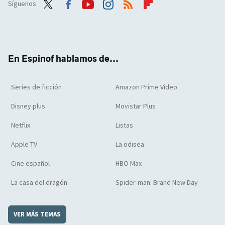
Síguenos
Twit
Face
Yout
Inst
RSS
Flip
ter
boo
ube
agra
boar
k
m
d
En Espinof hablamos de...
Series de ficción
Amazon Prime Video
Disney plus
Movistar Plus
Netflix
Listas
Apple TV
La odisea
Cine español
HBO Max
La casa del dragón
Spider-man: Brand New Day
VER MÁS TEMAS