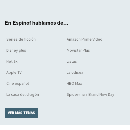
ter
boo
ube
agra
boar
k
m
d
En Espinof hablamos de...
Series de ficción
Amazon Prime Video
Disney plus
Movistar Plus
Netflix
Listas
Apple TV
La odisea
Cine español
HBO Max
La casa del dragón
Spider-man: Brand New Day
VER MÁS TEMAS