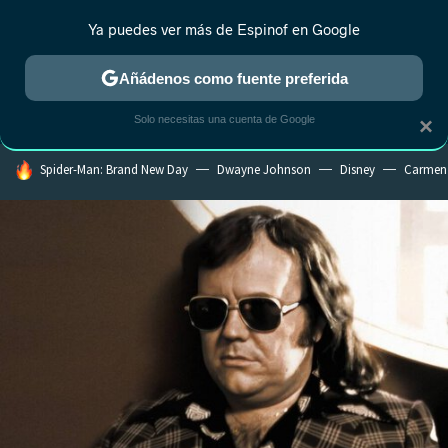
Ya puedes ver más de Espinof en Google
CRÍTICA
ESTRENOS
REALITY
ANIME
RANKINGS CINE
RA
Añádenos como fuente preferida
Solo necesitas una cuenta de Google
×
HOY SE HABLA DE
Spider-Man: Brand New Day
Dwayne Johnson
Disney
Carmen