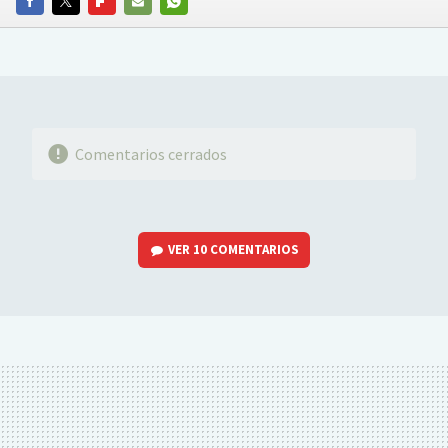
FACEBOOK
TWITTER
FLIPBOARD
E-
WHATSAPP
MAIL
Comentarios cerrados
VER
10 COMENTARIOS