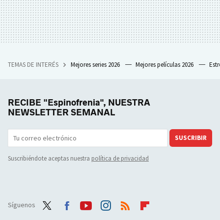
TEMAS DE INTERÉS
Mejores series 2026
Mejores películas 2026
Est
RECIBE "Espinofrenia", NUESTRA
NEWSLETTER SEMANAL
SUSCRIBIR
Suscribiéndote aceptas nuestra
política de privacidad
Síguenos
Twit
Face
Yout
Inst
RSS
Flip