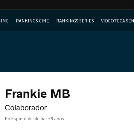
NIME
RANKINGS CINE
RANKINGS SERIES
VIDEOTECA SE
Frankie MB
Colaborador
En Espinof desde
hace 9 años