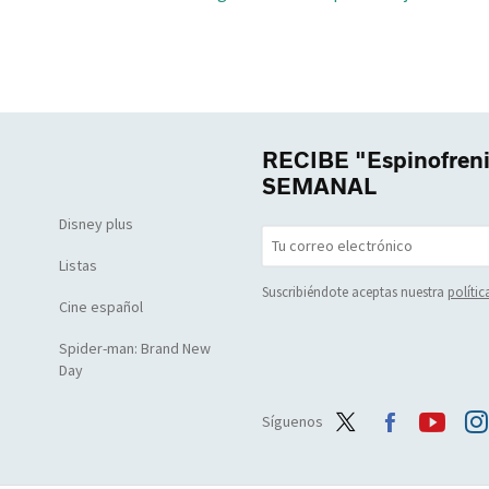
RECIBE "Espinofre
SEMANAL
Disney plus
Listas
Suscribiéndote aceptas nuestra
polític
Cine español
Spider-man: Brand New
Day
Síguenos
Twit
Face
Yout
Ins
ter
boo
ube
agr