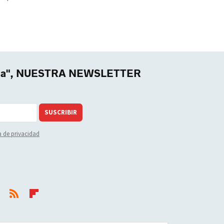
nia", NUESTRA NEWSLETTER
SUSCRIBIR
a de privacidad
t
RSS
Flip
a
boar