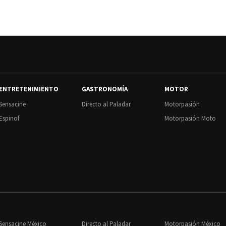
k
m
ENTRETENIMIENTO
GASTRONOMÍA
MOTOR
Sensacine
Directo al Paladar
Motorpasión
Espinof
Motorpasión Moto
Sensacine México
Directo al Paladar
Motorpasión México